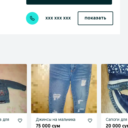
xxx xxx xxx
показать
а для
Джинсы на мальчика
Сапоги для
75 000 сум
20 000 су