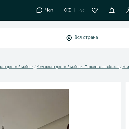
Уведомле
Чат
O'Z
Рус
кты детской мебели
Комплекты детской мебели - Ташкентская область
Ком