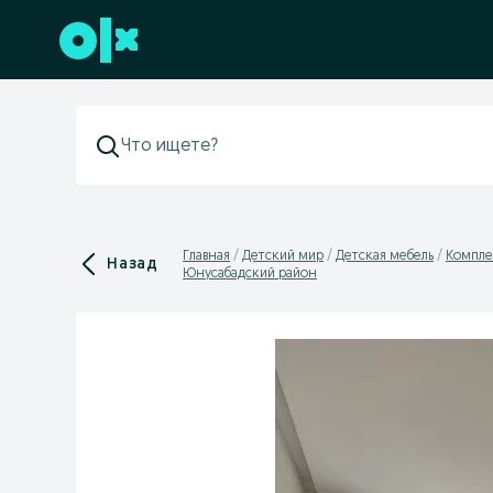
Перейти к нижнему колонтитулу
Главная
Детский мир
Детская мебель
Компле
Назад
Юнусабадский район