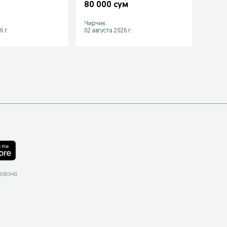
80 000 сум
50 0
Чирчик
Ташке
6 г.
02 августа 2026 г.
02 авгу
лефона