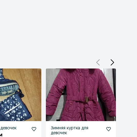
 девочек
Зимняя куртка для
Одеял
девочек
выпи
м