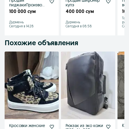
Продам
Продам шифонер
Про
пиджакиПроизводс
купэ
веч
тва Турция
100 000 сум
400 000 сум
10
Таш
Дурмень
Дурмень
рай
Сегодня в 14:28
Сегодня в 08:58
Сего
Похожие объявления
Кросовки женские
Рюкзак из эко кожи
Kur