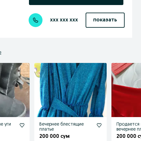
xxx xxx xxx
показать
е
е уги
Вечернее блестящие
Продается
платье
вечернее п
200 000 сум
200 000 