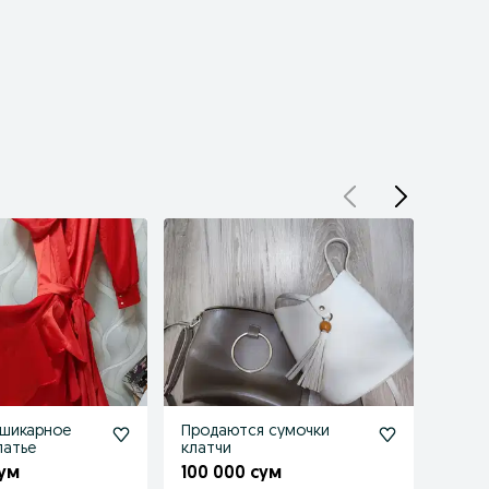
 шикарное
Продаются сумочки
Прод
латье
клатчи
зимн
сум
100 000 сум
150 