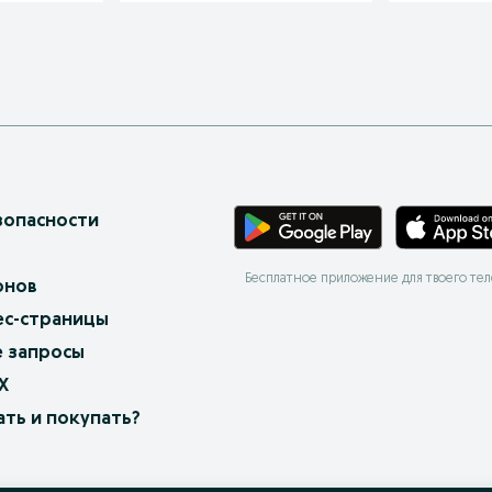
зопасности
Бесплатное приложение для твоего те
онов
ес-страницы
 запросы
X
ать и покупать?