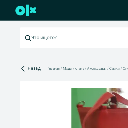
Перейти к нижнему колонтитулу
Назад
Главная
Мода и стиль
Аксессуары
Сумки
Су