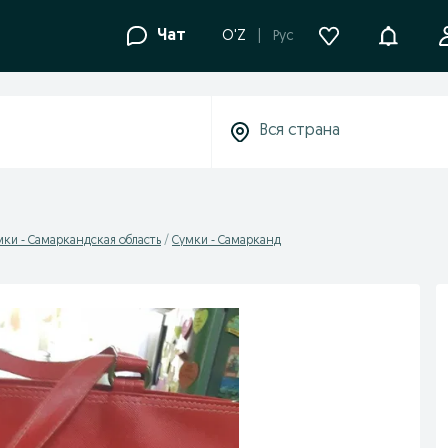
Уведомле
Чат
O'Z
Рус
мки - Самаркандская область
Сумки - Самарканд