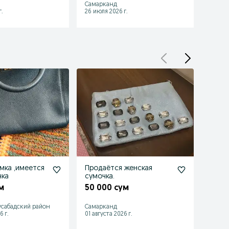
Самарканд
Самар
.
26 июля 2026 г.
26 июл
мка ,имеется
Продаётся женская
Сумки женские цен
чка
сумочка.
обе
м
50 000 сум
150 
сабадский район
Самарканд
Ташке
6 г.
01 августа 2026 г.
15 июл