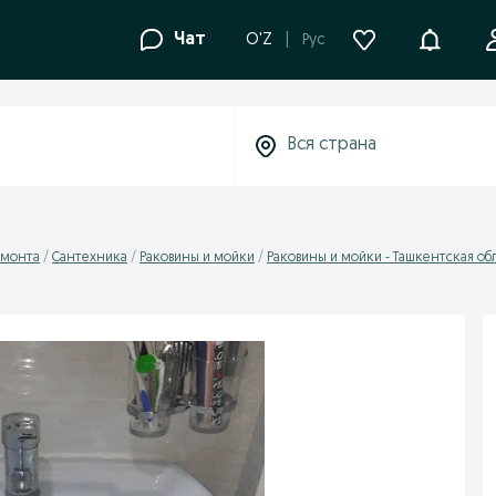
Уведомле
Чат
O'Z
Рус
емонта
Сантехника
Раковины и мойки
Раковины и мойки - Ташкентская об