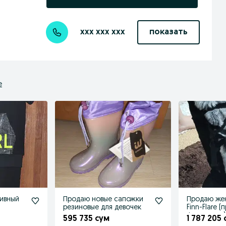
xxx xxx xxx
показать
е
ивный
Продаю новые сапожки
Продаю же
резиновые для девочек
Finn-Flare 
Финляндия)
595 735 сум
1 787 205