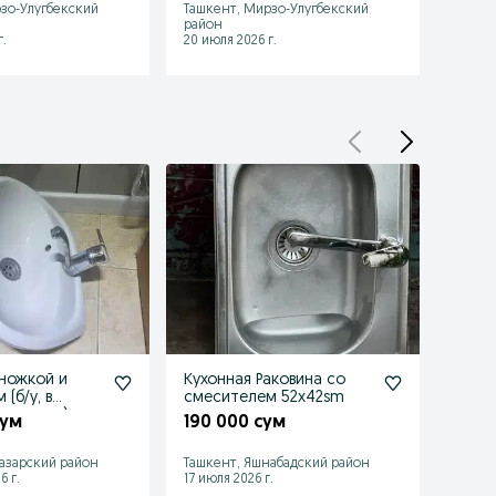
зо-Улугбекский
Ташкент, Мирзо-Улугбекский
район
.
20 июля 2026 г.
 ножкой и
Кухонная Раковина со
прод
(б/у, в
смесителем 52х42sm
недо
стоянии)
сум
190 000 сум
80 0
Ташке
азарский район
Ташкент, Яшнабадский район
район
6 г.
17 июля 2026 г.
30 июл