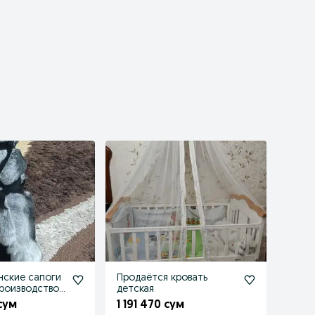
нские сапоги
Продаётся кровать
(производство
детская
 сум
1 191 470 сум