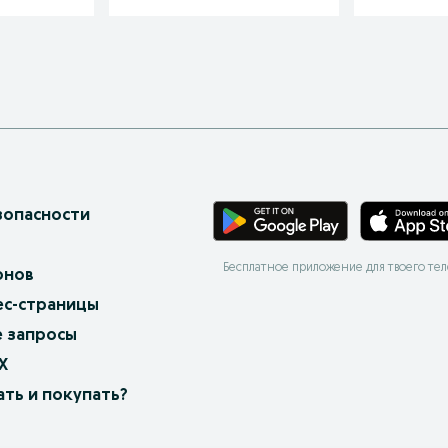
зопасности
Бесплатное приложение для твоего те
онов
ес-страницы
 запросы
X
ать и покупать?