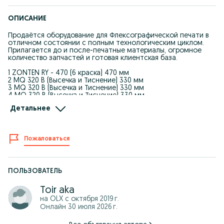
ОПИСАНИЕ
Продаётся оборудование для Флексографической печати в
отличном состоянии с полным технологическим циклом.
Прилагается до и после-печатные материалы, огромное
количество запчастей и готовая клиентская база.
1 ZONTEN RY - 470 (6 краска) 470 мм
2 MQ 320 B (Высечка и Тиснение) 330 мм
3 MQ 320 B (Высечка и Тиснение) 330 мм
4 MQ 320 B (Высечка и Тиснение) 330 мм
5 MQ 320 B (Высечка и Тиснение) 330 мм
Детальнее
6 QRJ – 1300 Бабина резка 1200 мм
7 FQ – 450 Бабина резка 450 мм
8 FQ – 450 Бабина резка 450 мм
Пожаловаться
Оборудование продаётся раздельно!
Форма оплаты любая!
ПОЛЬЗОВАТЕЛЬ
Toir aka
на OLX с
октября 2019 г.
Онлайн 30 июля 2026 г.