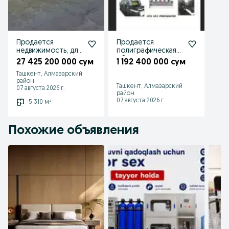
Продается
Продается
недвижимость, для
полиграфическая
создания
оборудование с
27 425 200 000 сум
1 192 400 000 сум
многопрофильног
полным
Ташкент, Алмазарский
о предприятие.
комплектом
район
Ташкент, Алмазарский
07 августа 2026 г.
район
07 августа 2026 г.
5 310 м²
Похожие объявления