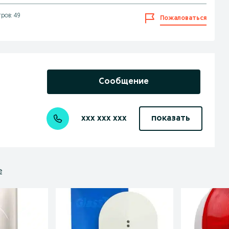
ров: 49
Пожаловаться
Сообщение
xxx xxx xxx
показать
е