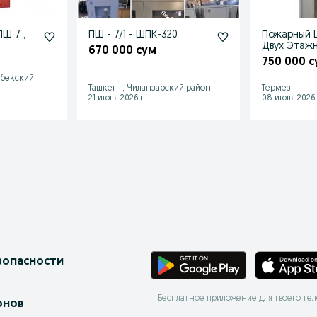
Ш 7 ,
ПШ - 7/1 - ШПК-320
Пожарный 
Двух Этаж
670 000 сум
750 000 с
гбекский
Ташкент, Чиланзарский район
Термез
21 июля 2026 г.
08 июля 2026 
зопасности
Бесплатное приложение для твоего те
онов