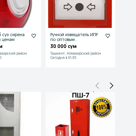
 суз сирена
Ручной извещатель ИПР
Пожа
м ценам
по оптовым
обору
ценам.Доставка.
опто
м
30 000 сум
262 
азарский район
Ташкент, Алмазарский район
Ташке
0
Сегодня в 01:05
06 авгу