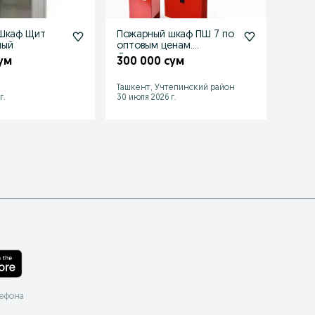
Шкаф Щит
Пожарный шкаф ПШ 7 по
Пожа
ный
оптовым ценам.
Доставка
ум
300 000 сум
Ташкент, Учтепинский район
Ташке
г.
30 июля 2026 г.
13 июл
лефона