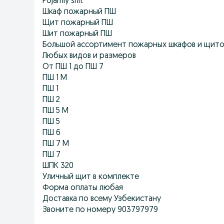
Pojarniy shit
Шкаф пожарный ПШ
Щит пожарный ПШ
Шит пожарный ПШ
Большой ассортимент пожарных шкафов и щито
Любых видов и размеров
От ПШ 1 до ПШ 7
ПШ 1 М
ПШ 1
ПШ 2
ПШ 5 М
ПШ 5
ПШ 6
ПШ 7 М
ПШ 7
ШПК 320
Уличный щит в комплекте
Форма оплаты любая
Доставка по всему Узбекистану
Звоните по номеру 903797979