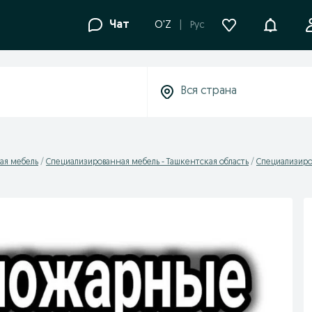
Уведомле
Чат
O'Z
Рус
ая мебель
Специализированная мебель - Ташкентская область
Специализиро