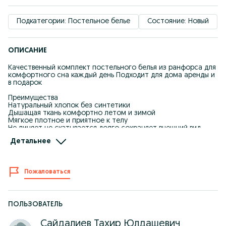
Подкатегории: Постельное белье
Состояние: Новый
ОПИСАНИЕ
Качественный комплект постельного белья из ранфорса для
комфортного сна каждый день Подходит для дома аренды и
в подарок
Преимущества
Натуральный хлопок без синтетики
Дышащая ткань комфортно летом и зимой
Мягкое плотное и приятное к телу
Не линяет не скатывается долго сохраняет внешний вид
Выглядит дорого и аккуратно
Детальнее
Материал ранфорс
Состав 100% хлопок без синтетики ,плотность 125 гр на м2
Пожаловаться
Размеры
Двуспальный комплект
Простыня 240 на 220 см
Пододеяльник 220 на 200 см
ПОЛЬЗОВАТЕЛЬ
Наволочки 2 штуки 50 на 70 см
Сайдалиев Тахир Юлдашевич