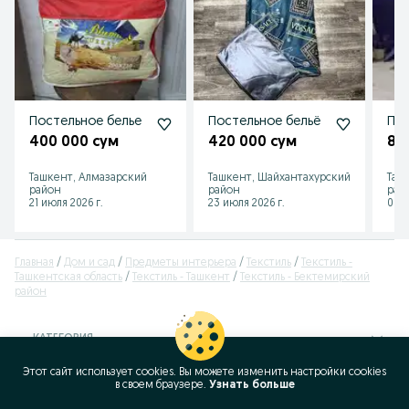
Постельное белье
Постельное бельё
Пас
400 000 сум
420 000 сум
80
Ташкент, Алмазарский
Ташкент, Шайхантахурский
Таш
район
район
рай
21 июля 2026 г.
23 июля 2026 г.
06 а
Главная
Дом и сад
Предметы интерьера
Текстиль
Текстиль -
Ташкентская область
Текстиль - Ташкент
Текстиль - Бектемирский
район
КАТЕГОРИЯ
Этот сайт использует cookies. Вы можете изменить настройки cookies
ID:
63340316
в своeм браузере.
Узнать больше
Просмотров: 135