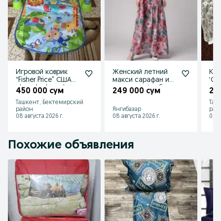
Bir yarim kishilik to‘plam
Choyshab 150 ga 210 sm
Ko‘rpa g‘ilofi 150 ga 200 sm
Yostiq jildi 2 dona 50 ga 70 sm
Mahsulot yangi qadoqda
Rang fotosuratdagidan biroz farq qilishi mumkin
Murojaat uchun 887112283,887442287
Игровой коврик
Женский летний
Коф
“Fisher Price” США
макси сарафан из
‘Се
chaqaloqlar uchun
штапеля+футболк
450 000 сум
249 000 сум
20
o'yin gilamchasi
а
Ташкент, Бектемирский
Таш
район
Янгибазар
рай
08 августа 2026 г.
08 августа 2026 г.
08 а
Похожие объявления