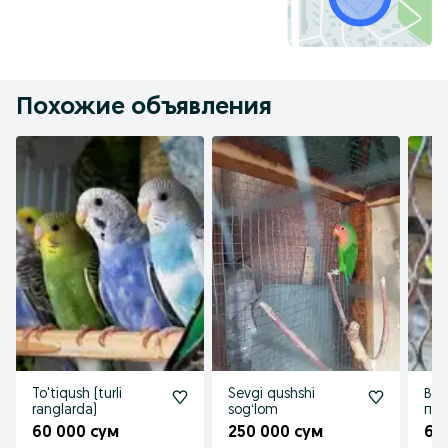
Похожие объявления
To'tiqush (turli
Sevgi qushshi
Ва
ranglarda)
sogʻlom
поп
со
60 000 сум
250 000 сум
60