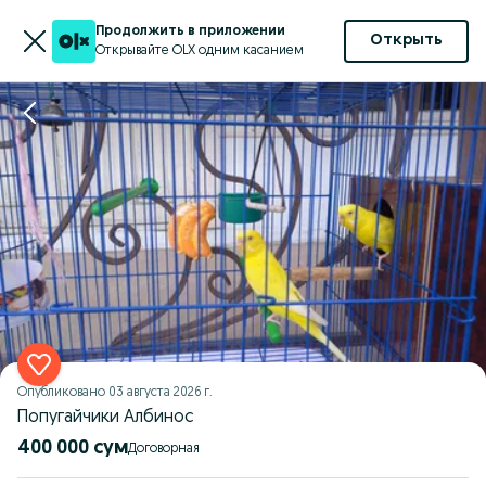
Продолжить в приложении
Открыть
Открывайте OLX одним касанием
Опубликовано
03 августа 2026 г.
Попугайчики Албинос
400 000 сум
Договорная