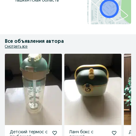
Ташкентская область
Все объявления автора
Смотреть все
Детский термос с
Ланч бокс с
Де