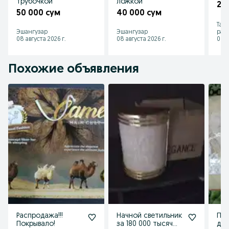
трубочкой
ложкой
25
50 000 сум
40 000 сум
Таш
Эшангузар
Эшангузар
рай
08 августа 2026 г.
08 августа 2026 г.
08 а
Похожие объявления
Распродажа!!!
Начной светильник
По
Покрывало!
за 180 000 тысяч
дву