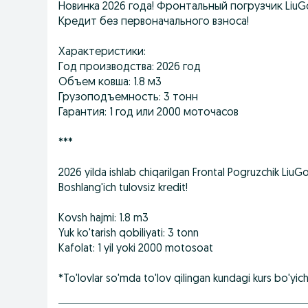
Новинка 2026 года! Фронтальный погрузчик LiuGo
Кредит без первоначального взноса!
Характеристики:
Год производства: 2026 год
Объем ковша: 1.8 м3
Грузоподъемность: 3 тонн
Гарантия: 1 год или 2000 моточасов
***
2026 yilda ishlab chiqarilgan Frontal Pogruzchik Liu
Boshlang'ich tulovsiz kredit!
Kovsh hajmi: 1.8 m3
Yuk ko'tarish qobiliyati: 3 tonn
Kafolat: 1 yil yoki 2000 motosoat
*To'lovlar so'mda to'lov qilingan kundagi kurs bo'yich