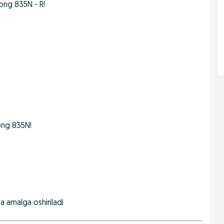
ng 835N - R!
Gong 835N!
a amalga oshiriladi