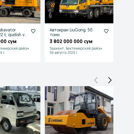
kskavator
Автокран LiuGong, 50
Само
 t, qurilish va
тонн
тонн, 
кузов
000 сум
3 802 000 000 сум
1 94
Лизи
темирский район
Ташкент, Бектемирский район
Ташке
6 г.
06 августа 2026 г.
06 авгу