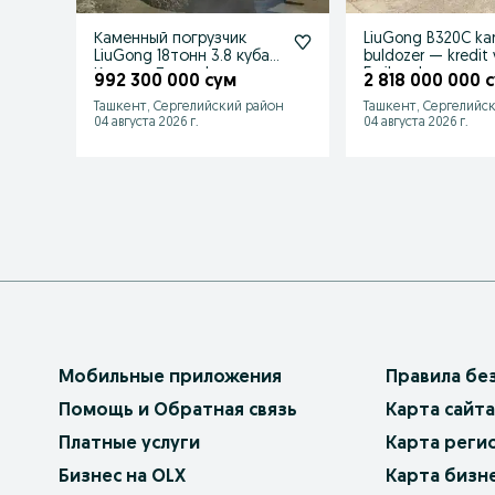
Каменный погрузчик
LiuGong B320C kar
LiuGong 18тонн 3.8 куба |
buldozer — kredit 
Кредит, Лизинг!
5 yilgacha
992 300 000 сум
2 818 000 000 
Ташкент, Сергелийский район
Ташкент, Сергелийс
04 августа 2026 г.
04 августа 2026 г.
Мобильные приложения
Правила бе
Помощь и Обратная связь
Карта сайта
Платные услуги
Карта реги
Бизнес на OLX
Карта бизн