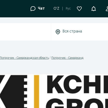
Уведомле
Чат
O'Z
Рус
Погрузчик - Самаркандская область
Погрузчик - Самарканд