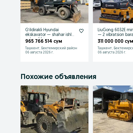
G‘ildirakli Hyundai
LiuGong 6032E min
ekskavator — shahar ishlari
— 2 vibratsion bar
uchun 14 t
965 766 514 сум
311 000 000 су
Ташкент, Бектемирский район
Ташкент, Бектемирс
06 августа 2026 г.
06 августа 2026 г.
Похожие объявления