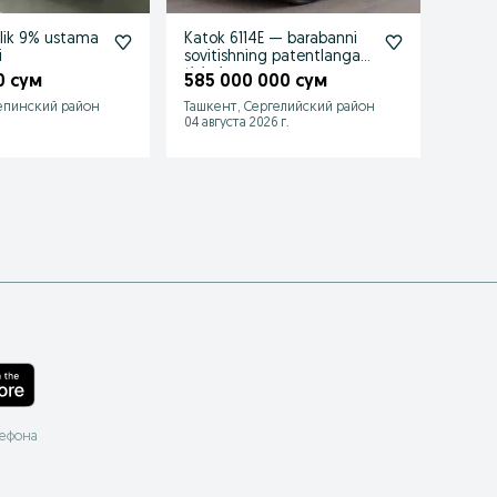
llik 9% ustama
Katok 6114E — barabanni
Front
i
sovitishning patentlangan
835N —
tizimi
20%d
0 сум
585 000 000 сум
378 
епинский район
Ташкент, Сергелийский район
Самар
.
04 августа 2026 г.
04 авгу
лефона