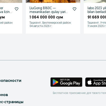
er
LiuGong B160C —
labo 2023 yi
va lizing
mexanikadan qulay yarim
bilan berilad
avtomat buldozer
сум
1 064 000 000 сум
91 669 00
кий район
Ташкент, Бектемирский район
Ташкент, Учт
04 августа 2026 г.
11 июля 2026 г
зопасности
Бесплатное приложение для твоего те
онов
ес-страницы