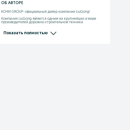
ОБ АВТОРЕ
KCHM GROUP- официальный дилер компании LiuGong! 

Компания LiuGong является одним из крупнейших в мире 
производителей дорожно-строительной техники.

- широкий ассортимент техники в наличии и под заказ

- гарантия до 2х лет 

Показать полностью
- продажа, запчасти, выездной сервис

- кредит/лизинг/рассрочка