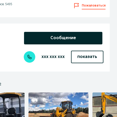
ов: 5495
Пожаловаться
Сообщение
xxx xxx xxx
показать
е