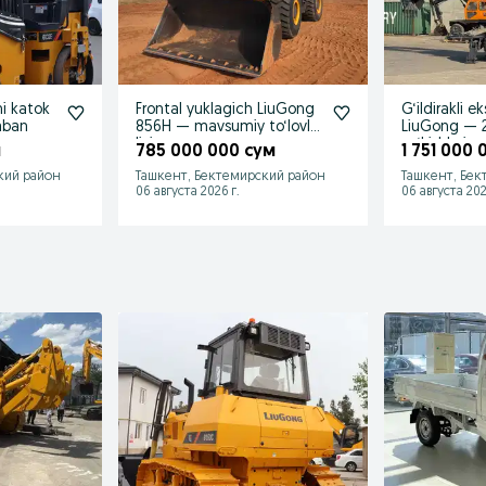
i katok
Frontal yuklagich LiuGong
G‘ildirakli e
aban
856H — mavsumiy to‘lovli
LiuGong — 22
lizing
yo‘l ishlari
м
785 000 000 сум
1 751 000 
кий район
Ташкент, Бектемирский район
Ташкент, Бек
06 августа 2026 г.
06 августа 202