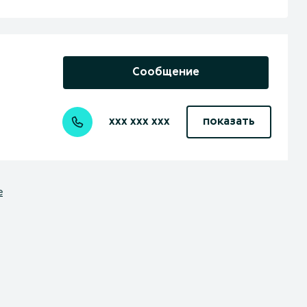
Сообщение
xxx xxx xxx
показать
е