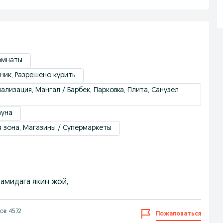
омнаты
ник, Разрешено курить
ализация, Мангал / Барбек, Парковка, Плита, Санузел
ауна
я зона, Магазины / Супермаркеты
рамидага якин жой,
в: 4572
Пожаловаться