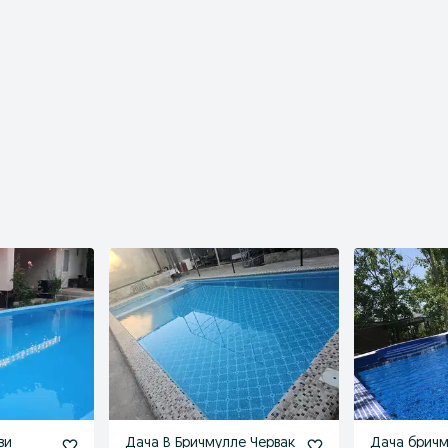
ви
Дача В Бричмулле Червак
Дача бричм