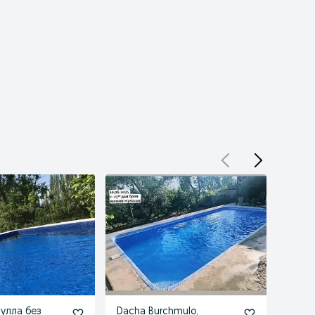
улла без
Dacha Burchmulo,
Dacha