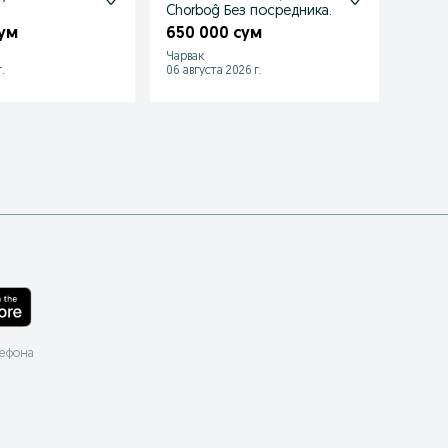
Chorboĝ Без посредника.
600 
сум
650 000 сум
Чарвак
Чарва
.
06 августа 2026 г.
09 июл
лефона