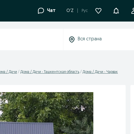
Уведомле
Чат
O'Z
Рус
ома / Дачи
Дома / Дачи - Ташкентская область
Дома / Дачи - Чарвак