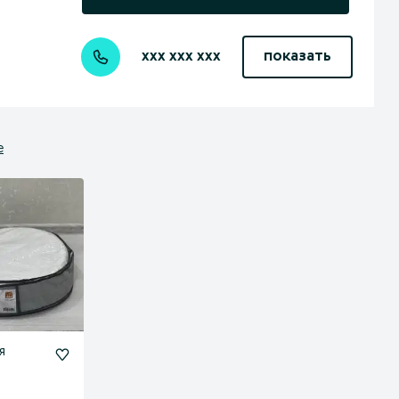
xxx xxx xxx
показать
е
я