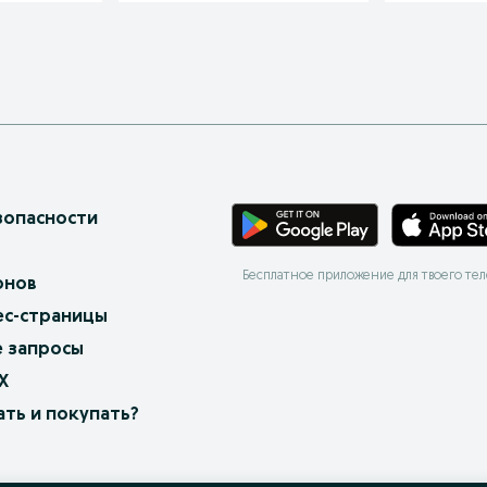
зопасности
Бесплатное приложение для твоего те
онов
ес-страницы
 запросы
X
ать и покупать?