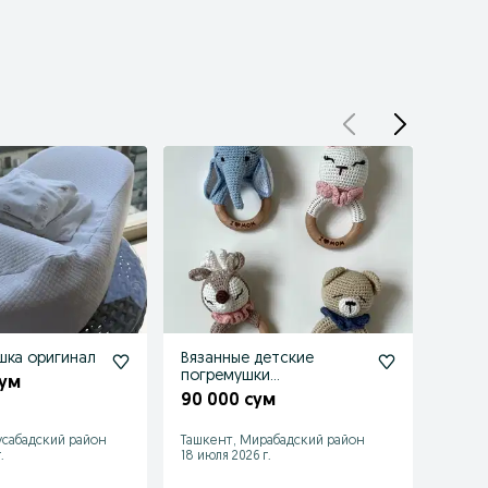
шка оригинал
Вязанные детские
Tracker 2 ч
погремушки
ориги
сум
прорезыватели
90 000 сум
1 20
сабадский район
Ташкент, Мирабадский район
Ташке
.
18 июля 2026 г.
20 июл