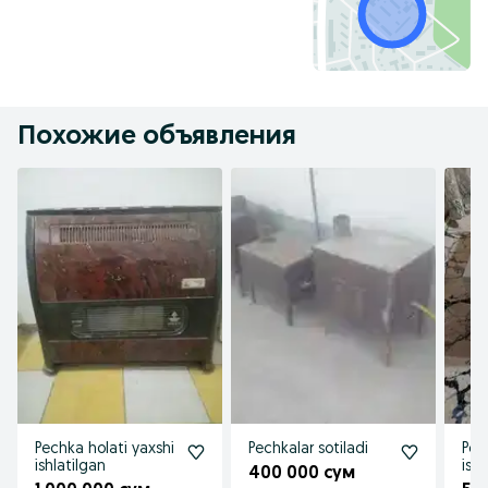
Похожие объявления
Pechka holati yaxshi
Pechkalar sotiladi
Pec
ishlatilgan
ish
400 000 сум