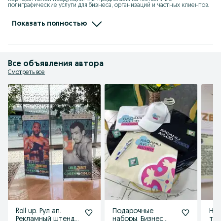
полиграфические услуги для бизнеса, организаций и частных клиентов.

Наша компания выполняет полный цикл работ: от разработки дизайна 
до готовой печатной продукции. Используем современное 
Показать полностью
оборудование и качественные материалы, что позволяет гарантировать 
высокое качество печати и быстрые сроки выполнения заказов.
Все объявления автора
Смотреть все
Roll up. Рул ап.
Подарочные
На
Рекламный штендр.
наборы. Бизнес
таб