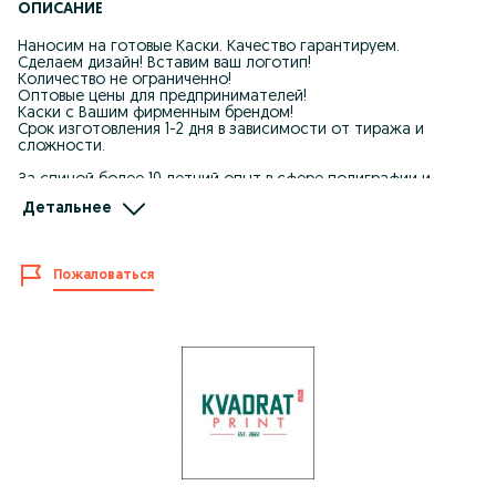
ОПИСАНИЕ
Наносим на готовые Каски. Качество гарантируем.
Сделаем дизайн! Вставим ваш логотип!
Количество не ограниченно!
Оптовые цены для предпринимателей!
Каски с Вашим фирменным брендом!
Срок изготовления 1-2 дня в зависимости от тиража и
сложности.
За спиной более 10 летний опыт в сфере полиграфии и
медиа.
Детальнее
Наш адрес: (Тузель) Крестик.
Работаем в режиме онлайн офлайн 09.00-21.00
Пожаловаться
Доставка бесплатно по ташкенту