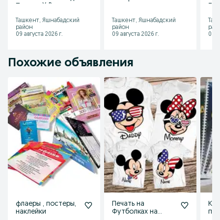
Паучок. X-Banner.
подарки.
Таб
Корпоративные
Ташкент, Яшнабадский
Ташкент, Яшнабадский
Таш
сувениры.
район
район
рай
09 августа 2026 г.
09 августа 2026 г.
09 а
Похожие объявления
флаеры , постеры,
Печать на
Кач
наклейки
Футболках на
печ
заказ.
кат