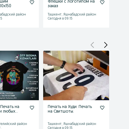
ашим
Флешки с логотипом на
Бренд
00х150
заказ
Накле
Дамас
абадский район
Ташкент, Яшнабадский район
Ташке
15
Сегодня в 09:15
Сегодн
 Печать на
Печать на Худи. Печать
Печат
и любых
на Свитшоты.
кепка
х
текс
и.
гелийский район
Ташкент, Яшнабадский район
Ташке
.
Сегодня в 09:15
01 авгу