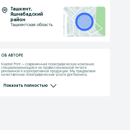
Ташкент
,
Яшнабадский
район
Ташкентская область
ОБ АВТОРЕ
Kvadrat Print — современная полиграфическая компания, 
специализирующаяся на профессиональной печати 
рекламной и корпоративной продукции. Мы предлагаем 
качественные полиграфические услуги для бизнеса, 
организаций и частных клиентов.

Наша компания выполняет полный цикл работ: от разработки 
Показать полностью
дизайна до готовой печатной продукции. Используем 
современное оборудование и качественные материалы, что 
позволяет гарантировать высокое качество печати и быстрые 
сроки выполнения заказов.