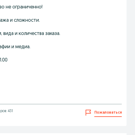
во не ограниченно!
ража и сложности.
 вида и количества заказа.
афии и медиа.
1.00
ов: 431
Пожаловаться