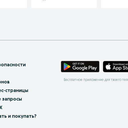
зопасности
Бесплатное приложение для твоего те
онов
ес-страницы
 запросы
X
ать и покупать?