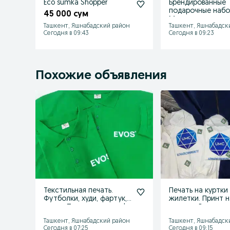
Eco sumka Shopper
Брендированные
подарочные набо
45 000 сум
Мерч для компан
Ташкент, Яшнабадский район
Ташкент, Яшнабадск
Ташкент
Сегодня в 09:43
Сегодня в 09:23
Похожие объявления
Текстильная печать.
Печать на куртки
Футболки, худи, фартук,
жилетки. Принт н
кепки. Принт и вышивка!
куртках. Вышивка
Ташкент, Яшнабадский район
Ташкент, Яшнабадск
Сегодня в 07:25
Сегодня в 09:15