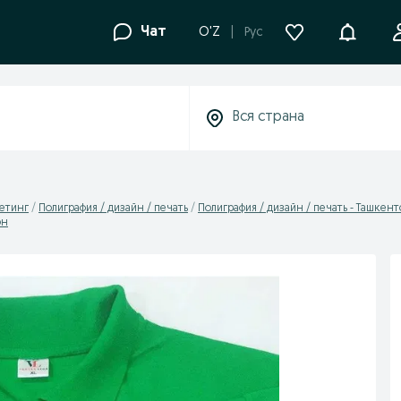
Уведомле
Чат
O'Z
Рус
кетинг
Полиграфия / дизайн / печать
Полиграфия / дизайн / печать - Ташкент
он