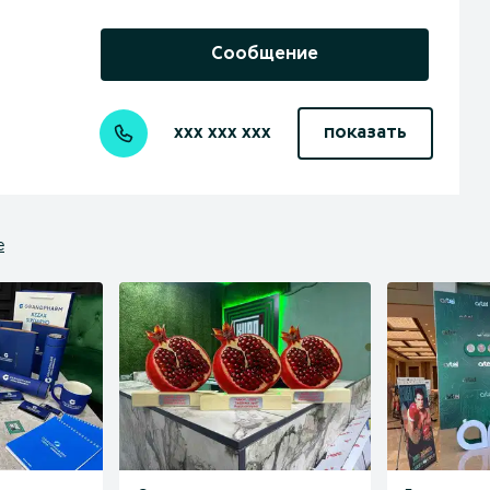
Сообщение
xxx xxx xxx
показать
е