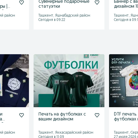
Сувенирные подарочные
Баннер с в
ры |
статуэтки
дизайном 1
ий -
ий район
Ташкент, Яшнабадский район
Ташкент, Яшн
Сегодня в 09:22
Сегодня в 09:
 и
Печать на футболках с
DTF печать.
а
вашим дизайном
футболках 
. Оптом.
текстильны
поверхност
ий район
Ташкент, Яккасарайский район
Ташкент, Сер
Сегодня в 11:09
27 июля 2026 г