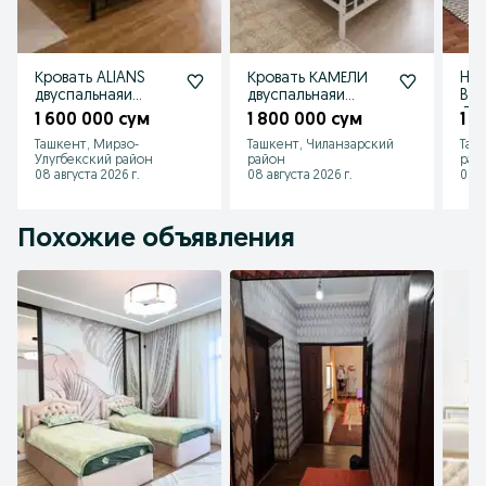
Кровать ALIANS
Кровать КАМЕЛИ
Hi-
двуспальнаяи
двуспальнаяи
BAH
односпальная,
односпальная,
Дву
1 600 000 сум
1 800 000 сум
1 7
kalavat, matras,
kalavat, matras,
одн
Ташкент, Мирзо-
Ташкент, Чиланзарский
Таш
Loft temir
Loft
кро
Улугбекский район
район
рай
08 августа 2026 г.
08 августа 2026 г.
08 а
Похожие объявления