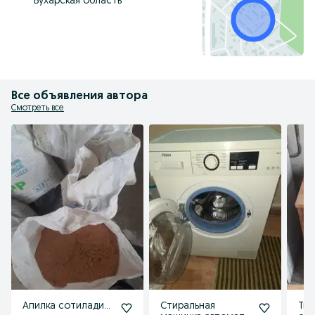
Бухарская область
Все объявления автора
Смотреть все
Апилка сотилади...
Стиральная
Тик