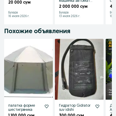
машинка автомат
со
20 000 сум
сотилади
2 000 000 сум
40
Бухара
Бухара
Бух
16 июля 2026 г.
13 июля 2026 г.
10 и
Похожие объявления
палатка форме
Гидратор Gidrator
Ду
шестигрвника
suv idishi
Акк
Лей
1 100 000 сум
300 000 сум
45