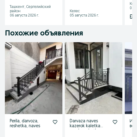
Кок
reshyotka
решетка naves
Ташкент, Сергелийский
05 а
район
Келес
06 августа 2026 г.
05 августа 2026 г.
Похожие объявления
Perila, darvoza,
Darvaza naves
Изг
reshetka, naves
kazerok kaletka
вор
perela reshotka
ог
пер