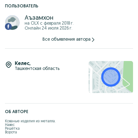
Хоҳласангиз, буюртмани расмийлаштиришдан олдин,
Ўзбекистон Республикаси қонунчилиги асосида ёзма
ПОЛЬЗОВАТЕЛЬ
шартнома тузиш имкони мавжуд. Барча ишлар шартномада
кўрсатилган сифат ва муддат талабларига мувофиқ
Аъзамхон
бажарилади.
на OLX с
февраля 2018 г.
Онлайн 24 июля 2026 г.
Инстаграм: kovka_naves_leksan
Телеграм: mkovka
Все объявления автора
Хизматингизга доим таёрмиз
Келес
,
Ташкентская область
ОБ АВТОРЕ
Кованые изделия из металла.

Навес

Решётка

Ворота

Перила
