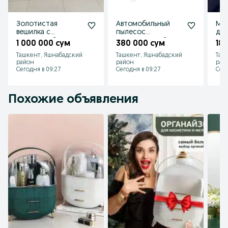
Золотистая
Автомобильный
Мухаб
вешилка с
пылесос
для
подставкой
универсальный
1 000 000 сум
380 000 сум
18
Ташкент, Яшнабадский
Ташкент, Яшнабадский
Таш
район
район
рай
Сегодня в 09:27
Сегодня в 09:27
Сего
Похожие объявления