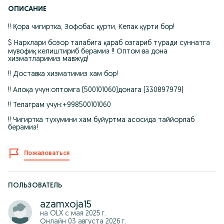
ОПИСАНИЕ
!! Қора чигиртка, Зофобас қурти, Кепак қурти бор!
$ Нархлари бозор талабига қараб озгариб туради суннатга
мувофиқ келиштириб берамиз !! Оптом ва дона
хизматларимиз мавжуд!
!! Доставка хизматимиз хам бор!
!! Алоқа учун:оптомга (500101060)донага (330897979)
!! Телаграм учун:+998500101060
!! Чигиртка тухумини хам буйуртма асосида таййорлаб
берамиз!
Пожаловаться
ПОЛЬЗОВАТЕЛЬ
azamxoja15
на OLX с
мая 2025 г.
Онлайн 03 августа 2026 г.