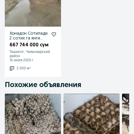
Хонадон Сотилади
2 сотих га янги
курилган!
667 744 000 сум
Ташкент, Чиланзарский
район
16 июля 2026 г.
2 000 м²
Похожие объявления