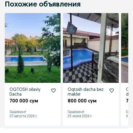
Похожие объявления
OQTOSH oilaviy
Oqtosh dacha bez
Oqt
Dacha
makler
dac
700 000 сум
800 000 сум
75
Газалкент
Газалкент
Газ
07 августа 2026 г.
25 июля 2026 г.
09 а