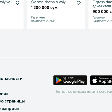
Oqtosh dacha oilaviy
Oqtosh da
дачаАкташ 
1 200 000 сум
900 000 
Газалкент
Газалкент
05 августа 2026 г.
04 августа 202
зопасности
Бесплатное приложение для твоего те
онов
ес-страницы
 запросы