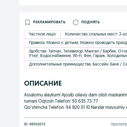
РЕКЛАМИРОВАТЬ
ПОДНЯТЬ
Частное лицо
Количество спальных мест: 3-к
Правила: Можно с детьми, Можно проводить празд
Удобствa: Тапчан, Телевизор, Мангал / Барбек, Ото
Утюг, Водоснабжение, Wi-Fi, Фен, Гараж, Холодиль
Дополнительные преимущества: Бассейн, Баня / С
ОПИСАНИЕ
Assalomu alaykum! Ajoyib oilaviy dam olish maskanimizg
tumani Oqtosh Telefon: 93 635 73 77
Qoʼshimcha Telefon: 94 820 01 10 Narxlar mavsumiy 
ID:
48302072
Просмотро