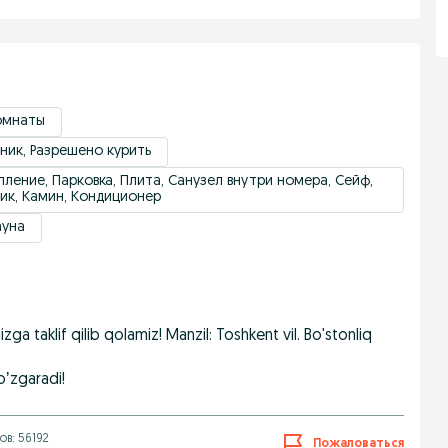
омнаты
ник, Разрешено курить
пление, Парковка, Плита, Санузел внутри номера, Сейф,
ник, Камин, Кондиционер
ауна
a taklif qilib qolamiz! Manzil: Toshkent vil. Bo'stonliq
oʼzgaradi!
в: 56192
Пожаловаться