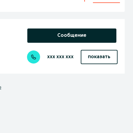
Сообщение
xxx xxx xxx
показать
е