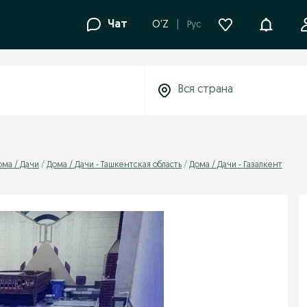
Уведомле
Чат
O'Z
Рус
ома / Дачи
Дома / Дачи - Ташкентская область
Дома / Дачи - Газалкент