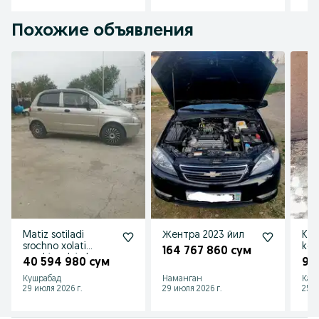
Похожие объявления
Matiz sotiladi
Жентра 2023 йил
Kaf
srochno xolati
kel
164 767 860 сум
yaxshi realni olaman
40 594 980 сум
90
deganla tel qilila
Кушрабад
Наманган
Кат
29 июля 2026 г.
29 июля 2026 г.
25 и