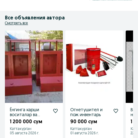
Все объявления автора
Смотреть все
Ëнгинга карши
Огнетушител и
Ван
воситалар ва
пож инвентарь
нер
калкон
1 200 000 сум
90 000 сум
1 1
Каттакурган
Каттакурган
Кат
05 августа 2026 г.
01 августа 2026 г.
22 и