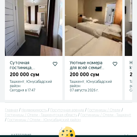
Суточная
Уютные номера
Hot
гостиница,
для всей семьи!
kvar
посуточно. отель
Комфорт и
ijar
200 000 сум
200 000 сум
20
на ночь, аренда на
доступность.
Ташкент, Юнусабадский
Ташкент, Юнусабадский
Таш
сутки
посуточно
район
район
рай
Сегодня в 17:47
07 августа 2026 г.
Сего
Главная
Недвижимость
Посуточная аренда
Гостиницы / Отели
Гостиницы / Отели - Ташкентская область
Гостиницы / Отели - Ташкент
Гостиницы / Отели - Юнусабадский район
КАТЕГОРИЯ