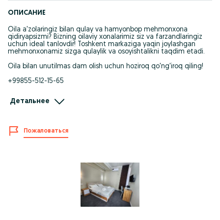
ОПИСАНИЕ
Oila a'zolaringiz bilan qulay va hamyonbop mehmonxona
qidiryapsizmi? Bizning oilaviy xonalarimiz siz va farzandlaringiz
uchun ideal tanlovdir! Toshkent markaziga yaqin joylashgan
mehmonxonamiz sizga qulaylik va osoyishtalikni taqdim etadi.
Oila bilan unutilmas dam olish uchun hoziroq qo'ng'iroq qiling!
+99855-512-15-65
+99833-766-66-60
Детальнее
oilaviy mehmonxona Toshkent, mehmonxona oila uchun, xonalar
oila uchun Toshkent, dam olish oila bilan Toshkent, arzon
mehmonxona Toshkent oila, qulay mehmonxona oila, Toshkent
Пожаловаться
mehmonxonalari oila uchun.
Суточная гостиница Ташкент
Посуточно Ташкент
Отель на ночь Ташкент
Аренда на сутки Ташкент
Хостел Шахристан
Дешевое жилье Ташкент
Новый хостел Ташкент
Чистый хостел Ташкент