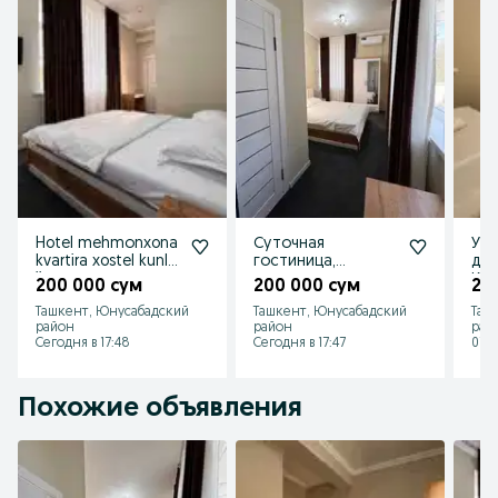
Hotel mehmоnxona
Суточная
Ую
kvartira xostel kunlik
гостиница,
для
ijara
посуточно. отель
Ко
200 000 сум
200 000 сум
20
на ночь, аренда на
дос
Ташкент, Юнусабадский
Ташкент, Юнусабадский
Таш
сутки
по
район
район
рай
Сегодня в 17:48
Сегодня в 17:47
07 а
Похожие объявления