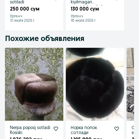
sotiladi
kiyilmagan
yangidek turibdi
250 000 сум
130 000 сум
hech qayoqi
Ургенч
Ургенч
yirtilmagan
31 июля 2026 г.
18 июля 2026 г.
Похожие объявления
Nerpa popoq sotladi
Норка попок
Сап
Rosiski
сотлади
зи