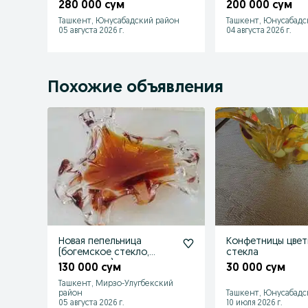
шикарно смотрятся
отличном сост
280 000 сум
200 000 сум
читайте
Ташкент, Юнусабадский район
Ташкент, Юнусабадс
05 августа 2026 г.
04 августа 2026 г.
Похожие объявления
Новая пепельница
Конфетницы цвет
(богемское стекло,
стекла
коричневая)
130 000 сум
30 000 сум
Ташкент, Мирзо-Улугбекский
район
Ташкент, Юнусабадс
05 августа 2026 г.
10 июля 2026 г.