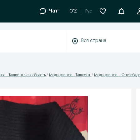
Уведомле
Чат
O'Z
Рус
ое - Ташкентская область
Мода разное - Ташкент
Мода разное - Юнусабад