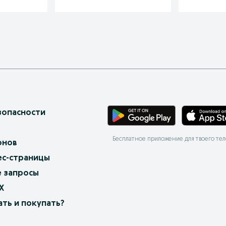
зопасности
Бесплатное приложение для твоего те
онов
ес-страницы
 запросы
X
ать и покупать?