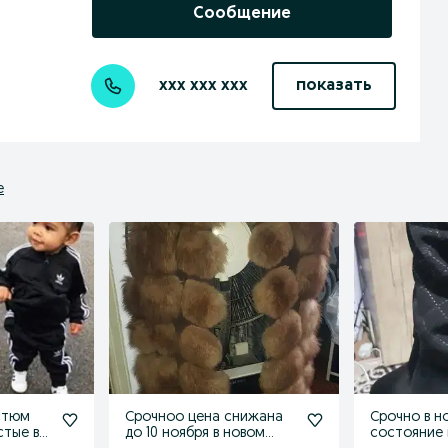
Сообщение
xxx xxx xxx
показать
е
стюм
Срочноо цена снижана
Срочно в н
до 10 ноября в новом
состояние 