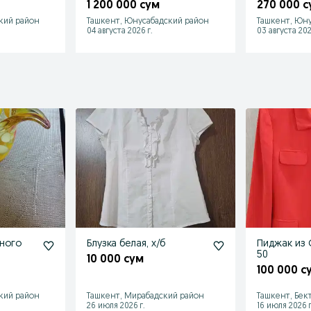
состояние песцовая
теплые с м
1 200 000 сум
270 000 с
читайте
читайте ни
кий район
Ташкент, Юнусабадский район
Ташкент, Юну
04 августа 2026 г.
03 августа 202
ного
Блузка белая, х/б
Пиджак из
50
10 000 сум
100 000 с
кий район
Ташкент, Мирабадский район
Ташкент, Бек
26 июля 2026 г.
16 июля 2026 г