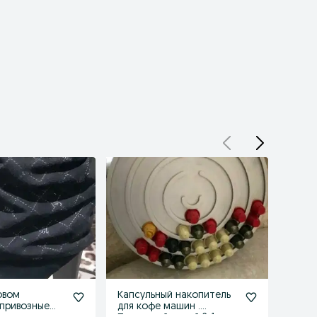
овом
Капсульный накопитель
В нал
привозные
для кофе машин .
вечер