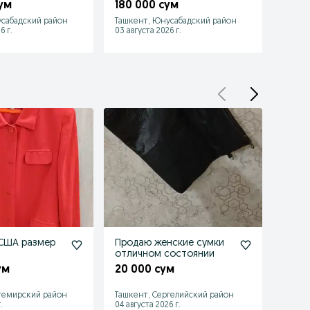
ехом внутри
Привозной новый 2в1
скид
ум
180 000 сум
200 
же
читайте
сабадский район
Ташкент, Юнусабадский район
Ташке
6 г.
03 августа 2026 г.
03 авгу
 США размер
Продаю женские сумки
Летни
отличном состоянии
Герм
ум
20 000 сум
120 
темирский район
Ташкент, Сергелийский район
Ташке
.
04 августа 2026 г.
14 июля