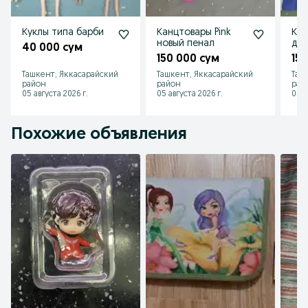
Куклы типа барби
Канцтовары Pink
Кук
новый пенал
дру
40 000 сум
150 000 сум
15
Ташкент, Яккасарайский
Ташкент, Яккасарайский
Таш
район
район
рай
05 августа 2026 г.
05 августа 2026 г.
05 а
Похожие объявления