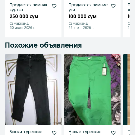
Продается зимняя
Продаются зимние
Пр
куртка
уги
жен
250 000 сум
100 000 сум
10
Самарканд
Самарканд
Сам
30 июля 2026 г.
26 июля 2026 г.
26 и
Похожие объявления
Брюки турецкие
Новые турецкие
Тур