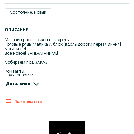
Состояние: Новый
ОПИСАНИЕ
Магазин расположен по адресу:
Тоговые ряды Малика А блок [Вдоль дороги первая линия]
магазин 14
Все новое! ЗАПЕЧАТАННОЕ!
Собираем под ЗАКАЗ!
Контакты:
+998200021414
+998200031414
Детальнее
+998200051414
Ищите компьютер? У НАС ЕСТЬ ЛЮБОЙ, КАКОЙ ПОЖЕЛАЕТЕ!
ЛУЧШИЕ СБОРКИ ПО САМЫМ ВЫГОДНЫМ ЦЕНАМ!
Пожаловаться
КОНФИГУРАЦИЯ МЕНЯЕТСЯ ПО ВАШЕМУ ЖЕЛАНИЮ! ВЫ
МОЖЕТЕ ОТПРАВИТЬ НАМ СВОИ ПОЖЕЛАНИЯ И МЫ
ПОДГОТОВИМ ДЛЯ ВАС ВАШУ УНИКАЛЬНУЮ СБОРКУ!
Одно из лучших решений под рендер,любые рабочие
приложения и игры.