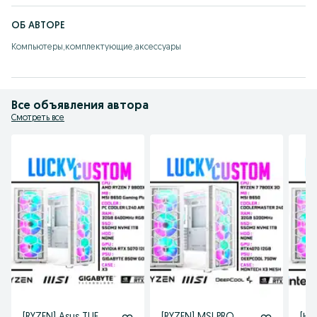
В НАШЕМ МАГАЗИНЕ ВЫ НАЙДЕТЕ БОЛЬШОЙ ВЫБОР
ПЕРИФЕРИИ! (Клавиатуры, мыши, геймпады, наушники,
МОНИТОРЫ)
ОБ АВТОРЕ
Компьютеры,комплектующие,аксессуары
Все объявления автора
Смотреть все