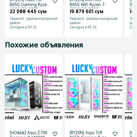
[RYZEN] Asus TUF
[RYZEN] MSI PRO
[НО
B650 Gaming Ryzen
B650 WiFi Ryzen 7
i5 
9800X3D DDR5
7800X3D DDR5
16G
22 088 445 сум
19 879 601 сум
14
32Gb RTX5070 12Gb
32Gb RTX5070 12Gb
Ташкент, Шайхантахурский
Ташкент, Шайхантахурский
Таш
район
район
рай
Сегодня в 05:32
Сегодня в 05:32
Сего
Похожие объявления
[НОВЫЕ] Asus Z790
[RYZEN] Asus TUF
[НО