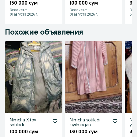
150 000 сум
100 000 сум
30
Газалкент
Газалкент
Газ
01 августа 2026 г.
01 августа 2026 г.
31 и
Похожие объявления
Nimcha Xitoy
Nimcha sotiladi
Nim
sotiladi
kiyilmagan
yen
100 000 сум
130 000 сум
30