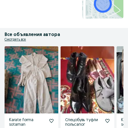
Все объявления автора
Смотреть все
Karate forma
Спецобувь туфли
Kof
sotaman
польсапог
so