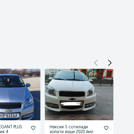
LEGANT PLUS
Нексия 3 сотилади
Avtom
ия 4
холати яхши 2020 йил
75 0