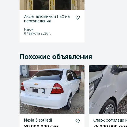
Акфа, алюминь и ПВХ на
перечисления
Навои
07 августа 2026 г.
Похожие объявления
Nexia 3 sotiladi
Спарк сотилади 
80 000 000 сум
75 000 000 су