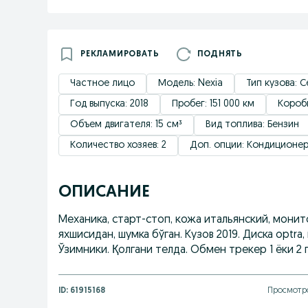
РЕКЛАМИРОВАТЬ
ПОДНЯТЬ
Частное лицо
Модель: Nexia
Тип кузова: 
Год выпуска: 2018
Пробег: 151 000 км
Короб
Объем двигателя: 15 см³
Вид топлива: Бензин
Количество хозяев: 2
Доп. опции: Кондиционе
ОПИСАНИЕ
Механика, старт-стоп, кожа итальянский, монит
яхшисидан, шумка бўган. Кузов 2019. Диска optr
Ўзимники. Қолгани телда. Обмен трекер 1 ёки 2 
ID:
61915168
Просмотро