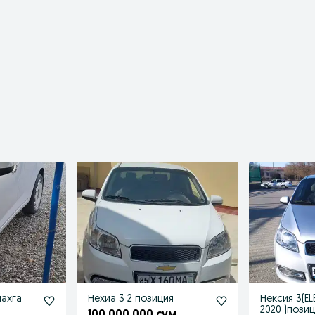
нахга
Нехиа 3 2 позиция
Нексия 3(E
2020 )позиц
м
100 000 000 сум