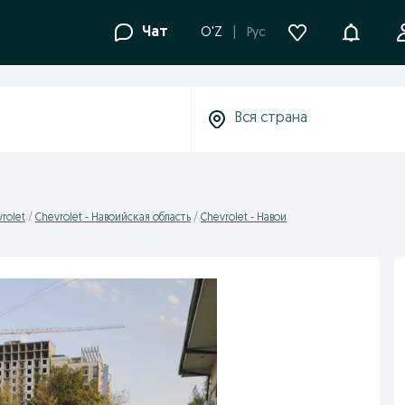
Уведомле
Чат
O'Z
Рус
rolet
Chevrolet - Навоийская область
Chevrolet - Навои