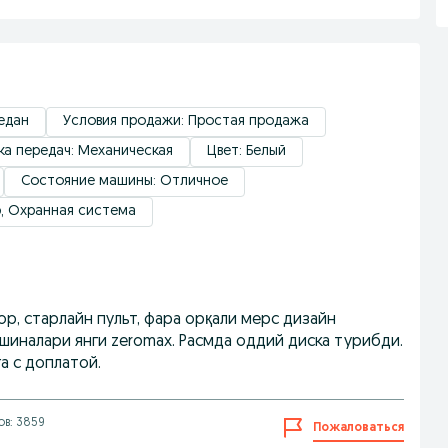
Седан
Условия продажи: Простая продажа
ка передач: Механическая
Цвет: Белый
Состояние машины: Отличное
р, Охранная система
ор, старлайн пульт, фара орқали мерс дизайн
a, шиналари янги zeromax. Расмда оддий диска турибди.
га с доплатой.
в: 3859
Пожаловаться