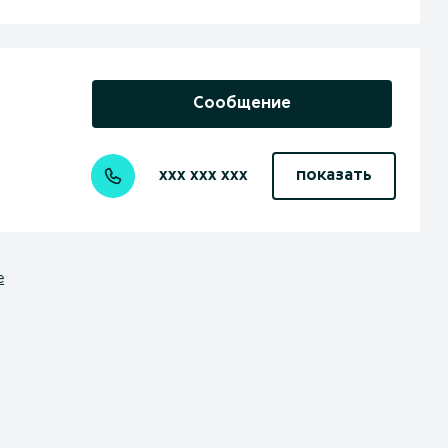
Сообщение
xxx xxx xxx
показать
е