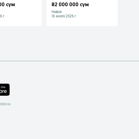
00 сум
82 000 000 сум
Навои
Кызыл
6 г.
16 июля 2026 г.
23 июл
лефона