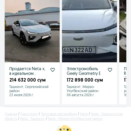
Продается Neta x,
Электромобиль
Пр
в идеальном
Geely Geometry E
Ren
состоянии
Эле
214 632 000 сум
172 898 000 сум
17
Ташкент, Сергелийский
Ташкент, Мирзо-
Таш
район
Улугбекский район
рай
23 июля 2026 г.
06 августа 2026 г.
16 и
Главная
Транспорт
Легковые автомобили
Neta
Neta - Ташкентская
область
Neta - Ташкент
Neta - Мирзо-Улугбекский район