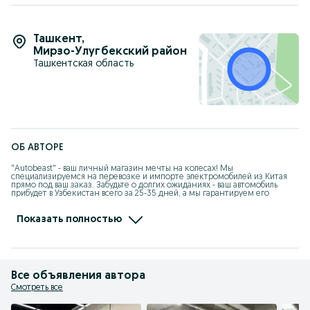
Итог
Neta X — это:
Ташкент
,
Мирзо-Улугбекский район
доступный электрический кроссовер
Ташкентская область
с нормальным запасом хода (400–500 км)
с современным салоном и большим экраном
ориентирован на комфорт и технологии, а не на спорт
Привозим под заказ автомобили BYD, ZEEKR, VOYAH, BMW,
NETA, LYNK & CO, TOYOTA и др.
Телефон для связи: +998(94) 800-80-88
ОБ АВТОРЕ
"Autobeast" - ваш личный магазин мечты на колесах! Мы 
специализируемся на перевозке и импорте электромобилей из Китая 
прямо под ваш заказ. Забудьте о долгих ожиданиях - ваш автомобиль 
прибудет в Узбекистан всего за 25-35 дней, а мы гарантируем его 
сохранность и предоставляем щедрые скидки а также гарантия в 
течение года. Наш собственный склад на границе в Хоргосе находится 
всего в 10-дневной дороге от Ташкента, так что вы можете быстро 
Показать полностью
получить всю необходимую информацию и оформить заказ на свой 
мечтанный автомобиль. Доверьтесь нам - мы сделаем вашу покупку 
автомобиля легкой и приятной!
Все объявления автора
Смотреть все