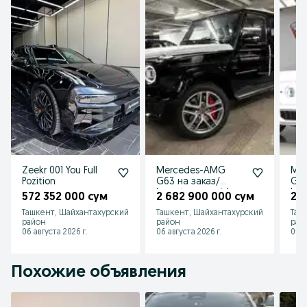
Zeekr 001 You Full
Mercedes-AMG
Me
Pozition
G63 на заказ/
G63
buyurtma asosida
buy
572 352 000 сум
2 682 900 000 сум
2 
Ташкент, Шайхантахурский
Ташкент, Шайхантахурский
Таш
район
район
рай
06 августа 2026 г.
06 августа 2026 г.
06 а
Похожие объявления