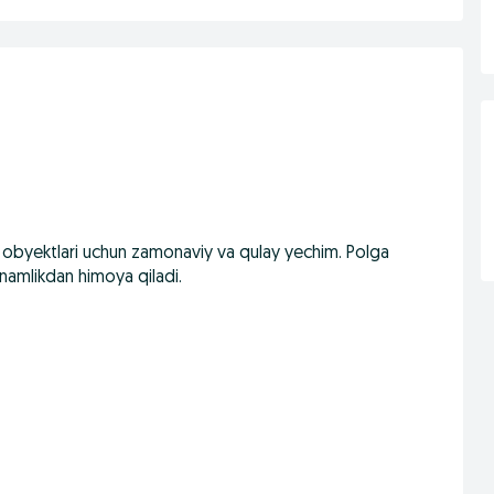
obyektlari uchun zamonaviy va qulay yechim. Polga
 namlikdan himoya qiladi.