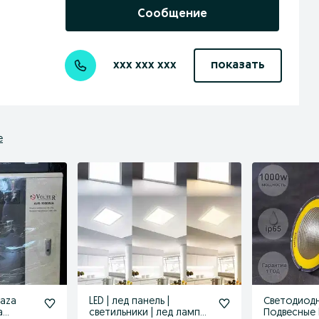
Сообщение
xxx xxx xxx
показать
е
faza
LED | лед панель |
Светодиод
а
светильники | лед лампа |
Подвесные 