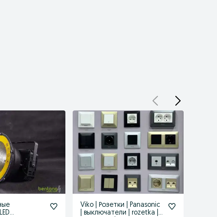
ные
Viko | Розетки | Panasonic
Свети
LED
| выключатели | rozetka |
Улич