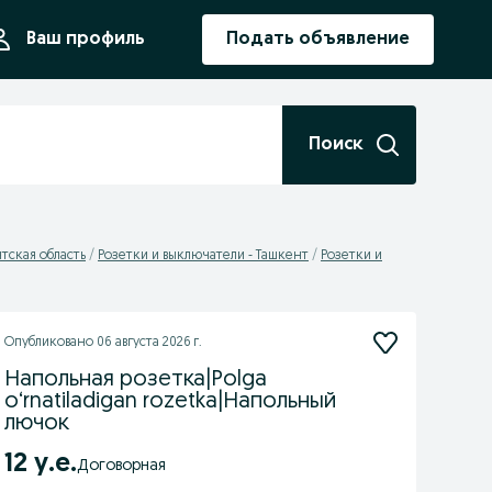
ния
Ваш профиль
Подать объявление
Поиск
тская область
Розетки и выключатели - Ташкент
Розетки и
Опубликовано
06 августа 2026 г.
Напольная розетка|Polga
o‘rnatiladigan rozetka|Напольный
лючок
12 у.е.
Договорная