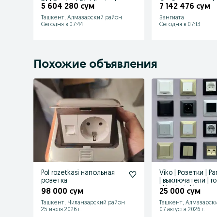
DM Electro | Stablizator |
Стабилизаторы | 
5 604 280 сум
7 142 476 сум
Andeli
Ташкент, Алмазарский район
Зангиата
Сегодня в 07:44
Сегодня в 07:13
Похожие объявления
Pol rozetkasi напольная
Viko | Розетки | P
розетка
| выключатели | ro
vkluchatel |
98 000 сум
25 000 сум
Ташкент, Чиланзарский район
Ташкент, Алмазарск
25 июля 2026 г.
07 августа 2026 г.