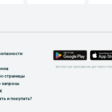
зопасности
Бесплатное приложение для твоего те
онов
ес-страницы
 запросы
X
ать и покупать?