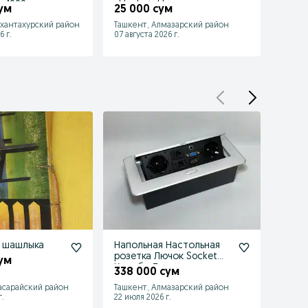
ы 1000w
vkluchatel |
| Ko'c
ум
25 000 сум
1 18
 led projektor
хантахурский район
Ташкент, Алмазарский район
Ташке
6 г.
07 августа 2026 г.
07 авгу
я шашлыка
Напольная Настольная
Регул
розетка Лючок Socket
regul
ум
Короб в Ташкенте
338 000 сум
37 0
асарайский район
Ташкент, Алмазарский район
Ташке
.
22 июля 2026 г.
03 авгу