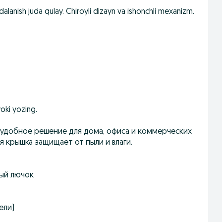
dalanish juda qulay. Chiroyli dizayn va ishonchli mexanizm.
oki yozing.
 удобное решение для дома, офиса и коммерческих
я крышка защищает от пыли и влаги.
ный лючок
ели)