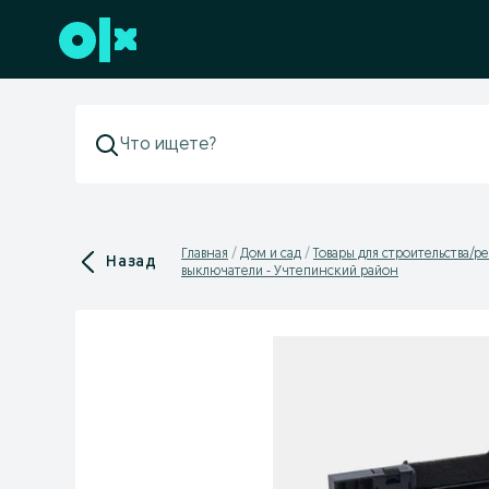
Перейти к нижнему колонтитулу
Главная
Дом и сад
Товары для строительства/р
Назад
выключатели - Учтепинский район