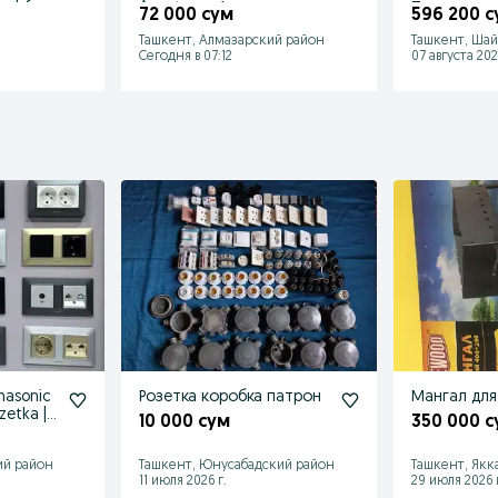
uchfaza
Armstrong Армстронг
Прожектор
72 000 сум
596 200 с
60*60
2000w 3000 |
Ташкент, Алмазарский район
Ташкент, Шай
Сегодня в 07:12
07 августа 202
anasonic
Розетка коробка патрон
Мангал дл
zetka |
10 000 сум
350 000 с
ий район
Ташкент, Юнусабадский район
Ташкент, Якк
11 июля 2026 г.
29 июля 2026 г