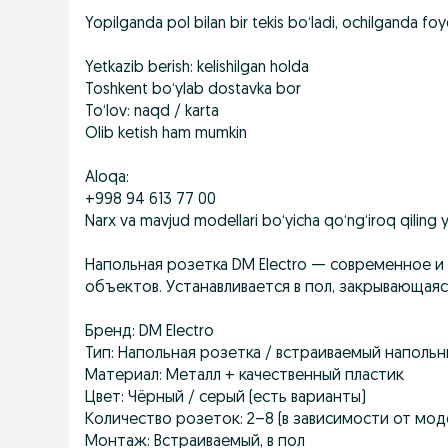
Yopilganda pol bilan bir tekis bo‘ladi, ochilganda foy
Yetkazib berish: kelishilgan holda
Toshkent bo‘ylab dostavka bor
To‘lov: naqd / karta
Olib ketish ham mumkin
Aloqa:
+998 94 613 77 00
Narx va mavjud modellari bo‘yicha qo‘ng‘iroq qiling y
Напольная розетка DM Electro — современное и
объектов. Устанавливается в пол, закрывающаяс
Бренд: DM Electro
Тип: Напольная розетка / встраиваемый наполь
Материал: Металл + качественный пластик
Цвет: Чёрный / серый (есть варианты)
Количество розеток: 2–8 (в зависимости от мод
Монтаж: Встраиваемый, в пол