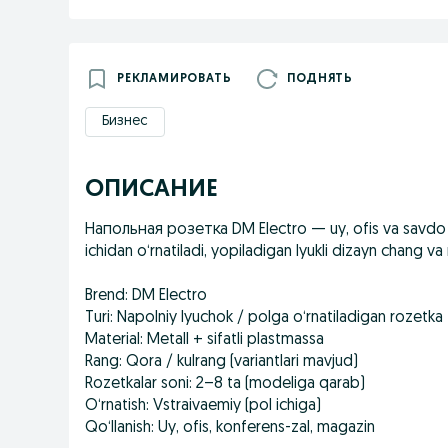
РЕКЛАМИРОВАТЬ
ПОДНЯТЬ
Бизнес
ОПИСАНИЕ
Напольная розетка DM Electro — uy, ofis va savdo 
ichidan o‘rnatiladi, yopiladigan lyukli dizayn chang va
Brend: DM Electro
Turi: Napolniy lyuchok / polga o‘rnatiladigan rozetka
Material: Metall + sifatli plastmassa
Rang: Qora / kulrang (variantlari mavjud)
Rozetkalar soni: 2–8 ta (modeliga qarab)
O‘rnatish: Vstraivaemiy (pol ichiga)
Qo‘llanish: Uy, ofis, konferens-zal, magazin