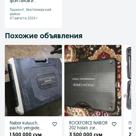
фонтанов и
водопадов
Ташкент, Бектемирский
район
07 августа 2026 г.
Похожие объявления
Nabor kulyuch,
ROCKFORCE NABOR
Пр
pachti yengide,
202 holati zor
инс
yaqinda olingan.
ishlatilinmagan
1 500 000 сум
3 500 000 сум
2 