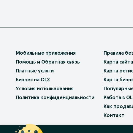
Мобильные приложения
Правила бе
Помощь и Обратная связь
Карта сайта
Платные услуги
Карта реги
Бизнес на OLX
Карта бизн
Условия использования
Популярные
Политика конфиденциальности
Работа в OL
Как продав
Контакт
OLX.bg
OLX.pl
OLX.ro
OLX.ua
OLX.pt