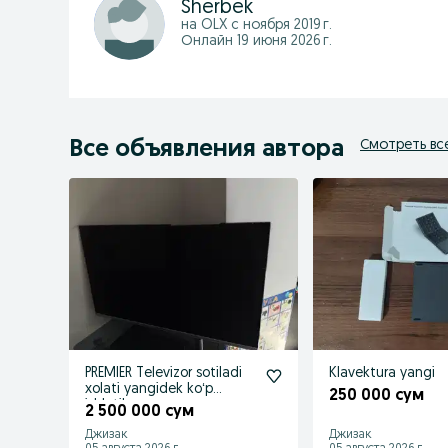
Sherbek
на OLX с
ноября 2019 г.
Онлайн 19 июня 2026 г.
Все объявления автора
Смотреть вс
PREMIER Televizor sotiladi
Klavektura yangi
xolati yangidek koʻp
250 000 сум
ishlatilmagan
2 500 000 сум
Джизак
Джизак