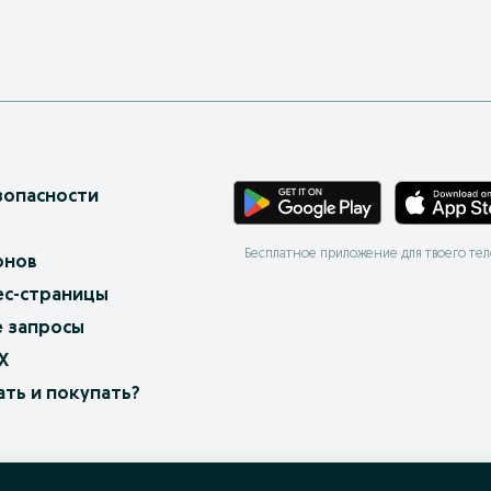
зопасности
Бесплатное приложение для твоего те
онов
ес-страницы
 запросы
X
ать и покупать?