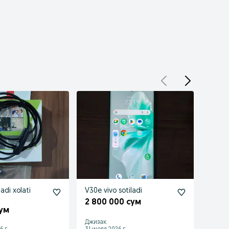
adi xolati
V30e vivo sotiladi
ZIPOW
rus
2 800 000 сум
сум
350 
Джизак
Джиза