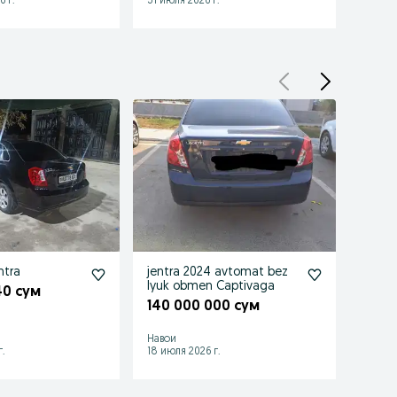
6 г.
31 июля 2026 г.
27 июл
ntra
jentra 2024 avtomat bez
Akses
lyuk obmen Captivaga
40 сум
50 0
140 000 000 сум
Навои
Чирчи
.
18 июля 2026 г.
04 авгу