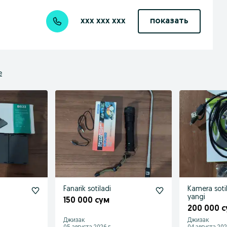
xxx xxx xxx
показать
е
Fanarik sotiladi
Kamera sotil
yangi
150 000 сум
200 000 
Джизак
Джизак