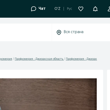
Уведомле
Чат
O'Z
Рус
фюмерия
Парфюмерия - Джизакская область
Парфюмерия - Джизак