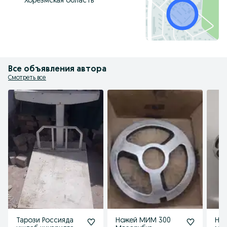
Хорезмская область
Все объявления автора
Смотреть все
Тарози Россияда
Ножей МИМ 300
Но