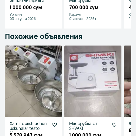
ишлаб чикарилган
Мясорубка
мяс
520 кг
1 000 000 сум
700 000 сум
45
Ургенч
Караул
Кар
03 августа 2026 г.
01 августа 2026 г.
28 и
Похожие объявления
Xamir qorish uchun
Мясорубка от
Зиф
uskunalar testo
SHVAKI
80
Meshalka тесто
5 578 947 сум
1 000 000 сум