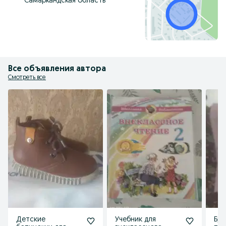
Самаркандская область
Все объявления автора
Смотреть все
Детские
Учебник для
Брю