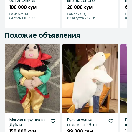
ботиночки для
внеклассного
под
мальчика
чтения.
шко
100 000 сум
20 000 сум
60
Самарканд
Самарканд
Сам
Сегодня в 04:30
03 августа 2026 г.
02 а
Похожие объявления
Мягкая игрушка из
Гусь игрушка
Dvo
Дубаи
отдам за 99 тыс
шт
150 000 сум
99 000 сум
15