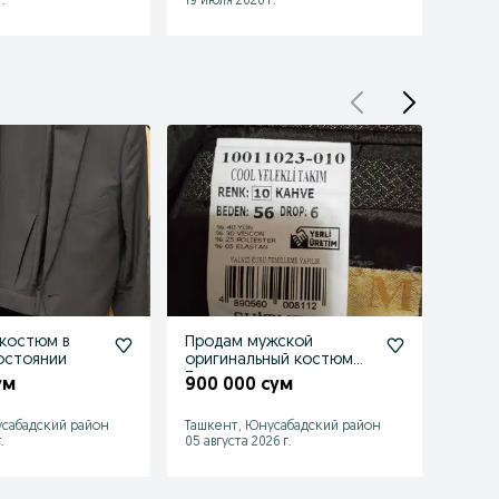
.
19 июля 2026 г.
17 июля
костюм в
Продам мужской
Тёмн
остоянии
оригинальный костюм
190 
Турция
ум
900 000 сум
сабадский район
Ташкент, Юнусабадский район
Бухара
.
05 августа 2026 г.
01 авгу