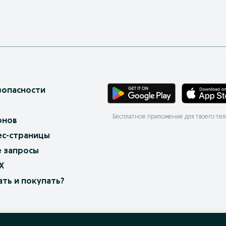
зопасности
Бесплатное приложение для твоего те
онов
ес-страницы
 запросы
X
ать и покупать?