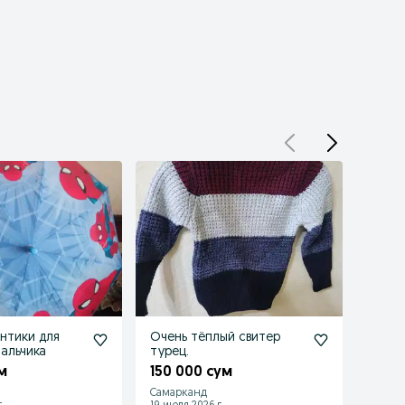
нтики для
Очень тёплый свитер
Куртк
мальчика
турец.
150 
м
150 000 сум
Самарканд
Самар