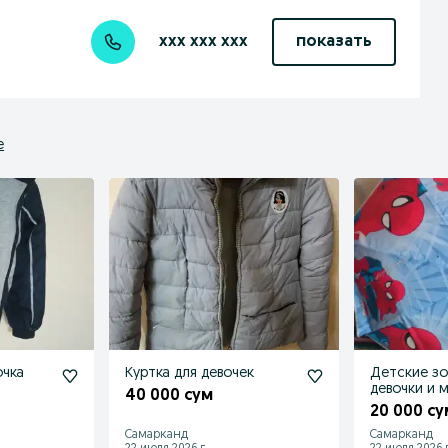
xxx xxx xxx
показать
е
очка
Куртка для девочек
Детские зо
девочки и 
40 000 сум
20 000 су
Самарканд
Самарканд