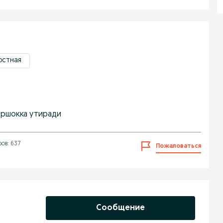
рстная
горшокка утиради
ов: 637
Пожаловаться
Сообщение