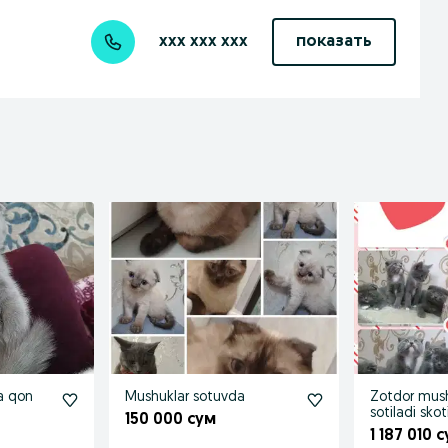
xxx xxx xxx
показать
a qon
Mushuklar sotuvda
Zotdor mush
sotiladi skot
150 000 сум
1 187 010 