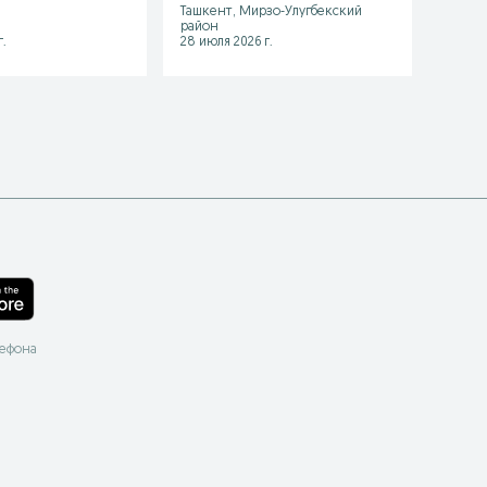
Ташкент, Мирзо-Улугбекский
район
Каган
.
28 июля 2026 г.
26 июл
лефона