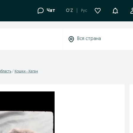
Уведомле
Чат
O'Z
Рус
область
Кошки - Каган