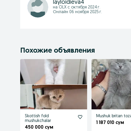
layloidieva4
на OLX с
октября 2024 г.
Онлайн 06 ноября 2025 г.
Похожие объявления
Skottish fold
Mushuk britan toz
mushukchalar
1 187 010 сум
450 000 сум