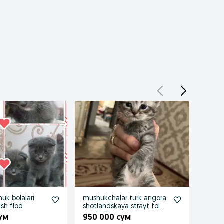
uk bolalari
mushukchalar turk angora
Прод
ish flod
shotlandskaya strayt fold
чист
mushuk
фолд
сум
950 000 сум
1 305