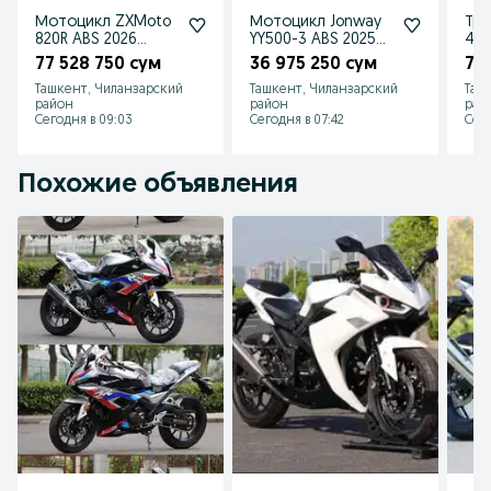
Мотоцикл ZXMoto
Мотоцикл Jonway
Три
820R ABS 2026
YY500-3 ABS 2025
400
заказ
заказ
77 528 750 сум
36 975 250 сум
71
Ташкент, Чиланзарский
Ташкент, Чиланзарский
Таш
район
район
рай
Сегодня в 09:03
Сегодня в 07:42
Сего
Похожие объявления