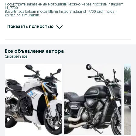
Посмотреть заказанные мотоциклы можно через профиль Instagram 
id_7700.

Buyurtmaga kelgan motosikllarni Instagramdagi id_7700 profili orqali 
ko'rishingiz mumkun.

instagram.com/id_7700

t.me/ChineseMotouz
Показать полностью
Все объявления автора
Смотреть все