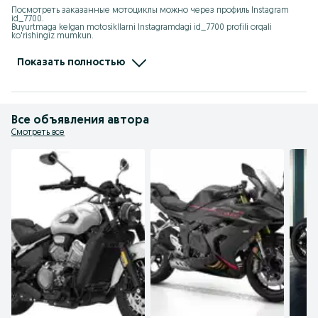
Посмотреть заказанные мотоциклы можно через профиль Instagram 
id_7700.

Buyurtmaga kelgan motosikllarni Instagramdagi id_7700 profili orqali 
ko'rishingiz mumkun.

instagram.com/id_7700

t.me/ChineseMotouz
Показать полностью
Все объявления автора
Смотреть все