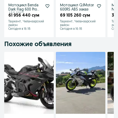
Мотоцикл Benda
Мотоцикл QJMotor
Мо
Dark Flag 600 Pro
600RS ABS заказ
Nap
ABS 2026 заказ
зак
61 956 440 сум
69 105 260 сум
34
Ташкент, Чиланзарский
Ташкент, Чиланзарский
Таш
район
район
рай
Сегодня в 16:18
Сегодня в 16:18
Сего
Похожие объявления