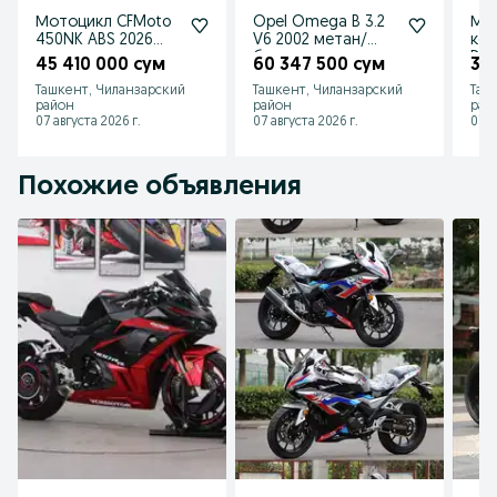
Мотоцикл CFMoto
Opel Omega B 3.2
Мо
450NK ABS 2026
V6 2002 метан/
ко
заказ
бензин
Dai
45 410 000 сум
60 347 500 сум
3 
Ташкент, Чиланзарский
Ташкент, Чиланзарский
Таш
район
район
рай
07 августа 2026 г.
07 августа 2026 г.
07 а
Похожие объявления