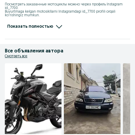
Посмотреть заказанные мотоциклы можно через профиль Instagram 
id_7700.

Buyurtmaga kelgan motosikllarni Instagramdagi id_7700 profili orqali 
ko'rishingiz mumkun.

instagram.com/id_7700

t.me/ChineseMotouz
Показать полностью
Все объявления автора
Смотреть все