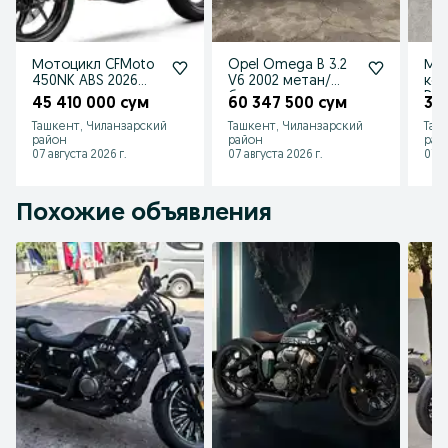
Мотоцикл CFMoto
Opel Omega B 3.2
Мо
450NK ABS 2026
V6 2002 метан/
ко
заказ
бензин
Dai
45 410 000 сум
60 347 500 сум
3 
Ташкент, Чиланзарский
Ташкент, Чиланзарский
Таш
район
район
рай
07 августа 2026 г.
07 августа 2026 г.
07 а
Похожие объявления