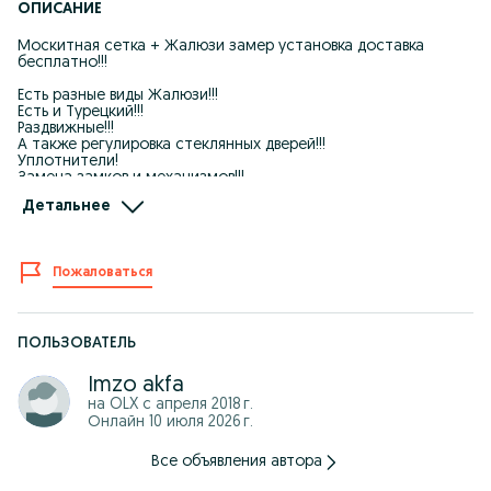
ОПИСАНИЕ
Москитная сетка + Жалюзи замер установка доставка
бесплатно!!!
Есть разные виды Жалюзи!!!
Есть и Турецкий!!!
Раздвижные!!!
А также регулировка стеклянных дверей!!!
Уплотнители!
Замена замков и механизмов!!!
Качественно! Быстро! Надёжна!
Детальнее
По всему городу!!!
Круглосуточно!!!
24/7
Звоните в любое время суток!!!
Пожаловаться
+99890 9126336
Работаем по всему городу Ташкента.
Москитные сетки для окон и дверей.
ПОЛЬЗОВАТЕЛЬ
Виды москитных сеток:
Imzo akfa
• СИНАКС (без сверление окон)
на OLX с
апреля 2018 г.
• ПЛИССЕ ( раздвижние)
Онлайн 10 июля 2026 г.
• СТАНДАРТ (обычные на петлях или уголок)
Цвет алюминего профиля:
• золотой дуб
Все объявления автора
• махагон
• орех