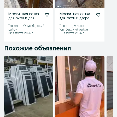
Москитная сетка
Москитная сетка
для окон и для
для окон и дверей!
дверей! Замер,
Замер Доставка
Ташкент, Юнусабадский
Ташкент, Мирзо-
доставка,
Установка
район
Улугбекский район
Установка 24/7
Бесплатно!
08 августа 2026 г.
06 августа 2026 г.
Похожие объявления