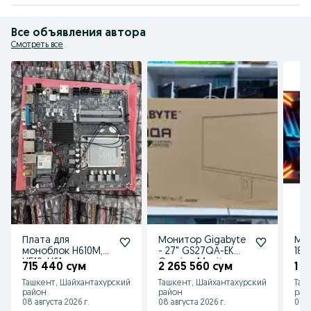
Все объявления автора
Смотреть все
Плата для
Монитор Gigabyte
Мон
моноблок H610M,
- 27" GS27QA-EK
18
H510, H61
Gaming Monitor
715 440 сум
2 265 560 сум
1 5
Ташкент, Шайхантахурский
Ташкент, Шайхантахурский
Таш
район
район
рай
08 августа 2026 г.
08 августа 2026 г.
07 а