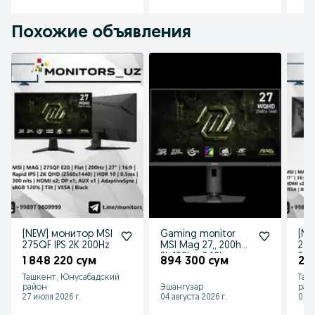
Похожие объявления
[NEW] монитор MSI
Gaming monitor
[NE
275QF IPS 2K 200Hz
MSI Mag 27,, 200hz
276
2k 180hz, 240hz,
275
1 848 220 сум
894 300 сум
2 
300hz, 320hz
Ташкент, Юнусабадский
Таш
район
Эшангузар
рай
27 июля 2026 г.
04 августа 2026 г.
01 а