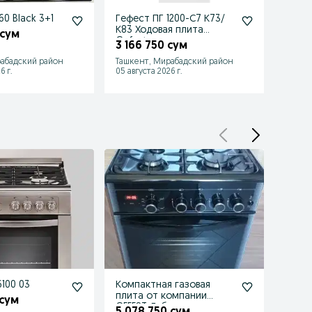
0 Black 3+1
Гефест ПГ 1200-С7 К73/
Гефес
К83 Ходовая плита
Gefes
 сум
Gefest
3 166 750 сум
3 22
абадский район
Ташкент, Мирабадский район
Мираб
6 г.
05 августа 2026 г.
05 авгу
100 03
Компактная газовая
ПГ 61
плита от компании
Gefes
 сум
GEFEST. Габариты:
5 078 750 сум
5 13