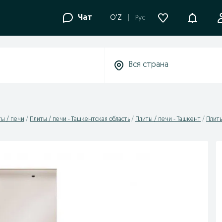
Уведомле
Чат
O'Z
Рус
ы / печи
Плиты / печи - Ташкентская область
Плиты / печи - Ташкент
Плиты