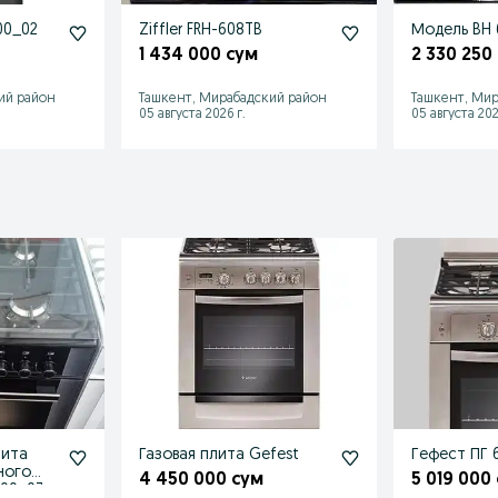
00_02
Ziffler FRH-608TB
Модель BH 6
1 434 000 сум
2 330 250
ий район
Ташкент, Мирабадский район
Ташкент, Мир
05 августа 2026 г.
05 августа 202
лита
Газовая плита Gefest
Гефест ПГ 6
ного
4 450 000 сум
5 019 000
300_03