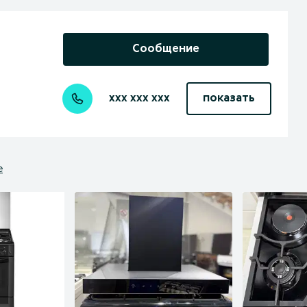
Сообщение
xxx xxx xxx
показать
е