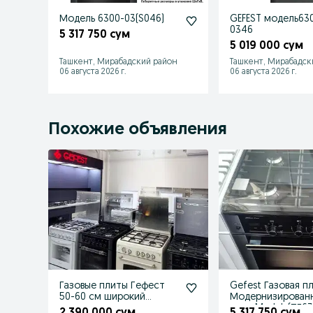
Модель 6300-03(S046)
GEFEST модель63
0346
5 317 750 сум
5 019 000 сум
Ташкент, Мирабадский район
Ташкент, Мирабадск
06 августа 2026 г.
06 августа 2026 г.
Похожие объявления
Газовые плиты Гефест
Gefest Газовая п
50-60 см широкий
Модернизирован
ассортимент продукции
типа Model: (ПГ6
2 390 000 сум
5 317 750 сум