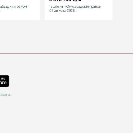
(50×57×85)
абадский район
Ташкент, Юнусабадский район
Ташке
.
05 августа 2026 г.
13 июл
лефона