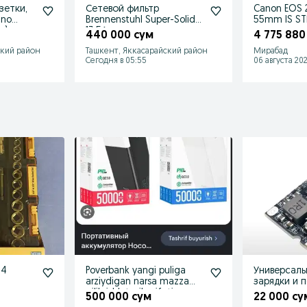
зетки,
Сетевой фильтр
Canon EOS 2
ino
Brennenstuhl Super-Solid.
55mm IS S
я)
13.5А
идеале, по
440 000 сум
4 775 880
комплект!
ский район
Ташкент, Яккасарайский район
Мирабад
Сегодня в 05:55
06 августа 202
04
Poverbank yangi puliga
Универсаль
arziydigan narsa mazza
зарядки и 
qilib ishlatasila sifati
500 000 сум
22 000 су