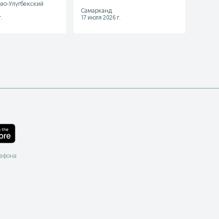
зо-Улугбекский
Самарканд
Ташке
.
17 июля 2026 г.
03 авгу
лефона