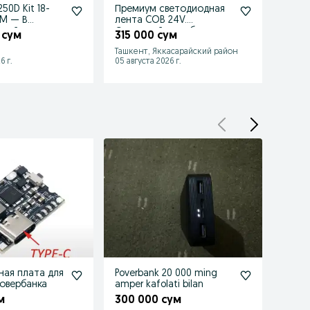
50D Kit 18-
Премиум светодиодная
Авто
TM — В
лента COB 24V.
выклю
лный
Сплошной свет без
10кА, 
 сум
315 000 сум
110 
точек.
Ташкент, Яккасарайский район
Ташке
6 г.
05 августа 2026 г.
25 июл
ная плата для
Poverbank 20 000 ming
Пода
повербанка
amper kafolati bilan
Аксе
Блок
м
300 000 сум
92 1
Пове