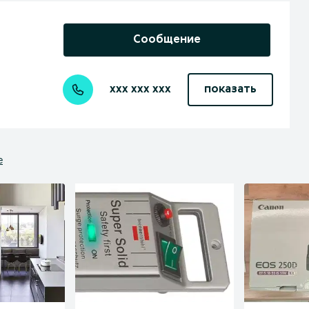
Сообщение
xxx xxx xxx
показать
е