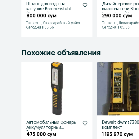
Шланг для воды на
Дизайнерские ро
катушке Brennenstuhl
выключатели Btic
(Германия)
Living Now (Итали
800 000 сум
290 000 сум
Ташкент, Яккасарайский район
Ташкент, Яккасарай
Сегодня в 05:56
Сегодня в 05:56
Похожие объявления
Автомобильный фонарь.
Dewalt dwmt738
Аккумуляторный
комплект
Brennenstuhl
475 000 сум
1 193 970 сум