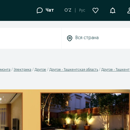
Уведомле
Чат
O'Z
Рус
емонта
Электрика
Другое
Другое - Ташкентская область
Другое - Ташкент