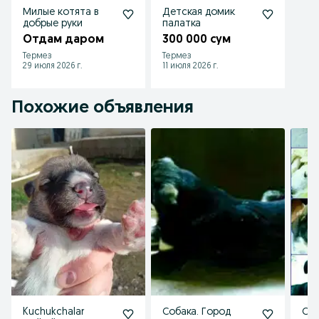
Милые котята в
Детская домик
добрые руки
палатка
Отдам даром
300 000 сум
Термез
Термез
29 июля 2026 г.
11 июля 2026 г.
Похожие объявления
Kuchukchalar
Собака. Город
Соб