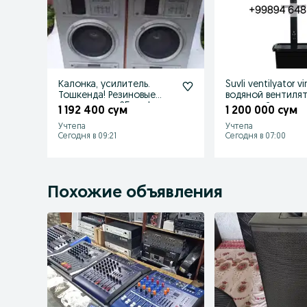
Калонка, усилитель.
Suvli ventilyator vi
Тошкенда! Резиновые
водяной вентиля
динамики по 25 ват!
наполный конди
1 192 400 сум
1 200 000 сум
Доставка!
Учтепа
Учтепа
Сегодня в 09:21
Сегодня в 07:00
Похожие объявления