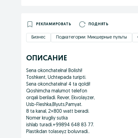
РЕКЛАМИРОВАТЬ
ПОДНЯТЬ
Бизнес
Подкатегории: Микшерные пульты
ОПИСАНИЕ
Sena okonchatelna! Bolishi!
Toshkent, Uchtepada turipti.
Sena okonchatelna! 4 ta qoldi!
Qoshimcha malumot telefon
orqali beriladi. Rever, Ekvolayzer,
Usb-Fleshka,Blyuts,Pamyat.
8 ta kanal, 2×800 watt beradi.
Nomer krugliy sutka
ishlab turadi.+99894 648 83 77.
Plastikdan tolaseyz boluvradi..