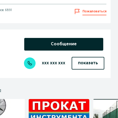
ов: 6891
Пожаловаться
Сообщение
xxx xxx xxx
показать
е