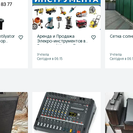
ntilyator
Аренда и Продажа
Сетка солн
тор
Элекро-инструментов в
цонер
Ташкенте! Ижара Прокат
Доставка
Учтепа
Учтепа
Сегодня в 06:15
Сегодня в 06: