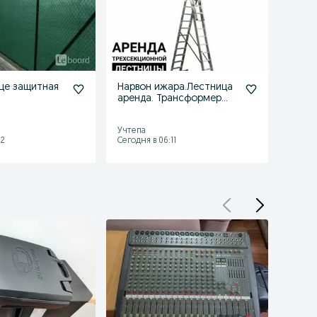
це защитная
Нарвон ижара.Лестница
Аренд
аренда. Трансформер
прод
лестница прокат
конд
Тошкенда!
в Таш
Учтепа
Учтеп
12
Сегодня в 06:11
Сегодн