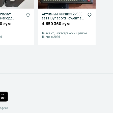
Активный микшер 2×500
Пласт
инакорд
ватт Dynacord Powermate
чита
 2000 Watt в
1600.
0 сум
4 650 360 сум
200 
Ташкент, Яккасарайский район
Ташке
6 г.
16 июля 2026 г.
22 июл
лефона