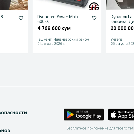
18
Dynacord Power Mate
Dynacord аппарат
600-3
калонка! Д
аппаратура
4 769 600 сум
20 000 00
Ташкенте!
Ташкент, Чиланзарский район
Учтепа
01 августа 2026 г.
05 августа 202
зопасности
Бесплатное приложение для твоего те
онов