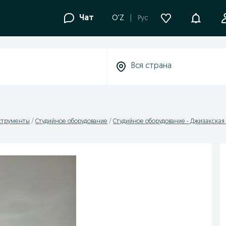
Уведомле
Чат
O'Z
Рус
струменты
Студийное оборудование
Студийное оборудование - Джизакская