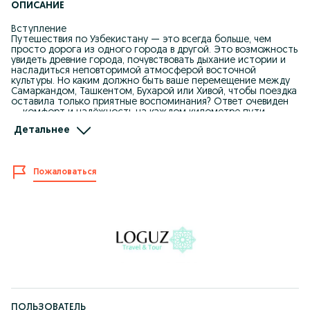
ОПИСАНИЕ
Вступление
Путешествия по Узбекистану — это всегда больше, чем
просто дорога из одного города в другой. Это возможность
увидеть древние города, почувствовать дыхание истории и
насладиться неповторимой атмосферой восточной
культуры. Но каким должно быть ваше перемещение между
Самаркандом, Ташкентом, Бухарой или Хивой, чтобы поездка
оставила только приятные воспоминания? Ответ очевиден
— комфорт и надёжность на каждом километре пути.
Именно поэтому мы предлагаем услуги микроавтобусов
Детальнее
бизнес-класса, которые сделают ваши экскурсии, туры и
поездки по Узбекистану максимально удобными и
безопасными.
Пожаловаться
Что делает микроавтобус бизнес-класса лучшим выбором
для путешественников?
Главное отличие заключается в сочетании комфорта,
вместительности и функциональности. Здесь просторный
салон, мягкие сиденья, кондиционер и тишина, позволяющая
отдохнуть во время движения. Это не просто транспорт —
это возможность насладиться поездкой и даже превратить
её в полноценную часть путешествия. Когда вы
путешествуете группой, с семьёй или коллегами, каждому
пассажиру важно чувствовать себя удобно и свободно.
Именно такой уровень сервиса обеспечивают наши
автомобили.
ПОЛЬЗОВАТЕЛЬ
Почему туристы и деловые гости выбирают именно